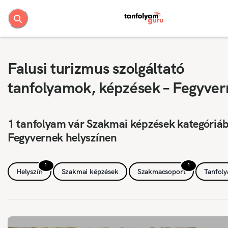
Falusi turizmus szolgáltató
tanfolyamok, képzések – Fegyve
1 tanfolyam vár Szakmai képzések kategóriá
Fegyvernek helyszínen
1
1
Helyszín
Szakmai képzések
Szakmacsoport
Tanfol