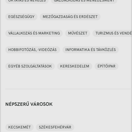
OKTATÁS ÉS NEVELÉS
GAZDÁLKODÁS ÉS MENEDZSMENT
EGÉSZSÉGÜGY
MEZŐGAZDASÁG ÉS ERDÉSZET
VÁLLALKOZÁS ÉS MARKETING
MŰVÉSZET
TURIZMUS ÉS VENDÉ
HOBBIFOTÓZÁS, -VIDEÓZÁS
INFORMATIKA ÉS TÁVKÖZLÉS
EGYÉB SZOLGÁLTATÁSOK
KERESKEDELEM
ÉPÍTŐIPAR
NÉPSZERŰ VÁROSOK
KECSKEMÉT
SZÉKESFEHÉRVÁR