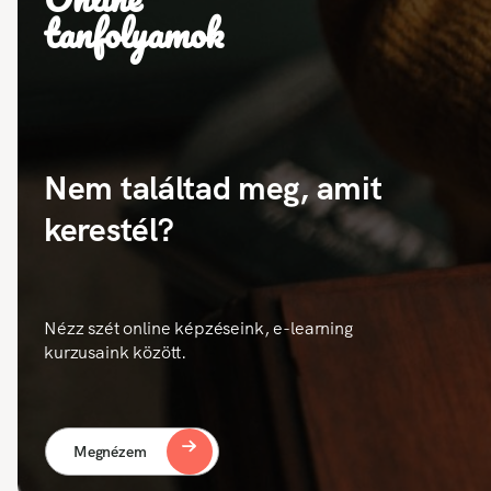
tanfolyamok
Nem találtad meg, amit
kerestél?
Nézz szét online képzéseink, e-learning
kurzusaink között.
Megnézem