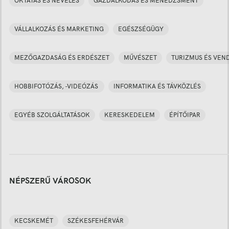
OKTATÁS ÉS NEVELÉS
GAZDÁLKODÁS ÉS MENEDZSMENT
VÁLLALKOZÁS ÉS MARKETING
EGÉSZSÉGÜGY
MEZŐGAZDASÁG ÉS ERDÉSZET
MŰVÉSZET
TURIZMUS ÉS VEN
HOBBIFOTÓZÁS, -VIDEÓZÁS
INFORMATIKA ÉS TÁVKÖZLÉS
EGYÉB SZOLGÁLTATÁSOK
KERESKEDELEM
ÉPÍTŐIPAR
NÉPSZERŰ VÁROSOK
KECSKEMÉT
SZÉKESFEHÉRVÁR