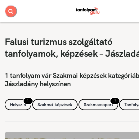
Falusi turizmus szolgáltató
tanfolyamok, képzések – Jászlad
1 tanfolyam vár Szakmai képzések kategóriá
Jászladány helyszínen
1
1
Helyszín
Szakmai képzések
Szakmacsoport
Tanfol