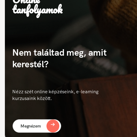
tanfolyamok
Nem találtad meg, amit
kerestél?
Nézz szét online képzéseink, e-learning
kurzusaink között.
Megnézem