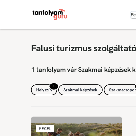
Fe
Falusi turizmus szolgáltat
1 tanfolyam vár Szakmai képzések k
1
Helyszín
Szakmai képzések
Szakmacsopor
KECEL