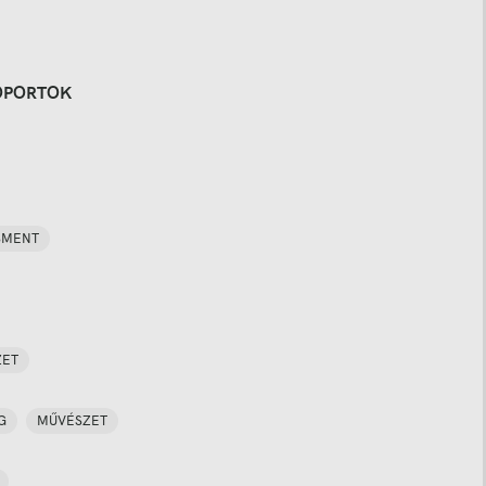
OPORTOK
SMENT
ZET
G
MŰVÉSZET