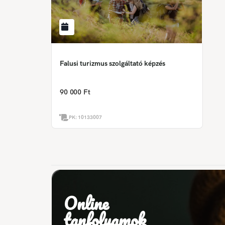
Falusi turizmus szolgáltató képzés
90 000 Ft
PK:
10133007
Online
tanfolyamok