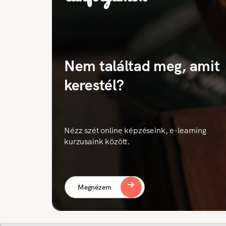
Nem találtad meg, amit
kerestél?
Nézz szét online képzéseink, e-learning
kurzusaink között.
Megnézem