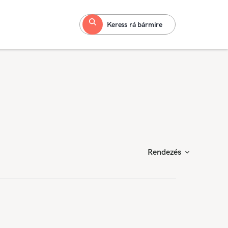
Keress rá bármire
Rendezés