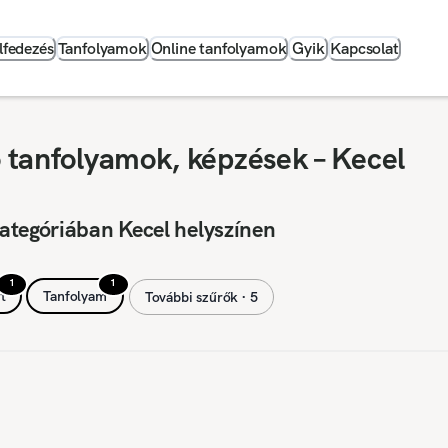
lfedezés
Tanfolyamok
Online tanfolyamok
Gyik
Kapcsolat
ó tanfolyamok, képzések – Kecel
ategóriában Kecel helyszínen
1
1
t
Tanfolyam
További szűrők ∙ 5