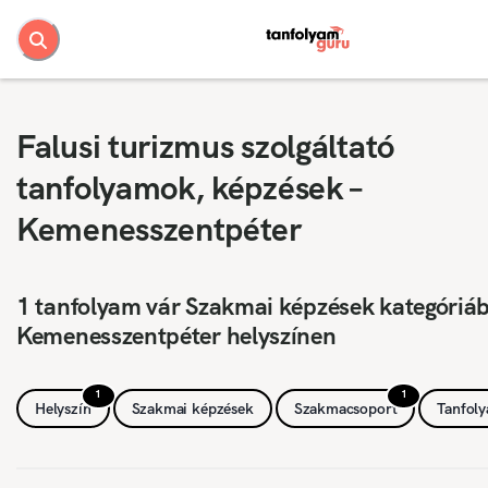
Falusi turizmus szolgáltató
tanfolyamok, képzések –
Kemenesszentpéter
1 tanfolyam vár Szakmai képzések kategóriá
Kemenesszentpéter helyszínen
1
1
Helyszín
Szakmai képzések
Szakmacsoport
Tanfol