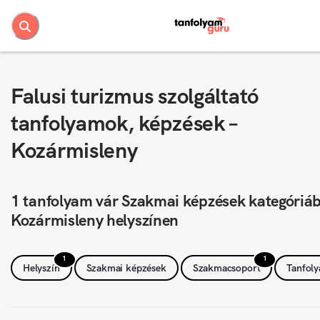
Falusi turizmus szolgáltató
tanfolyamok, képzések –
Kozármisleny
1 tanfolyam vár Szakmai képzések kategóriá
Kozármisleny helyszínen
1
1
Helyszín
Szakmai képzések
Szakmacsoport
Tanfol