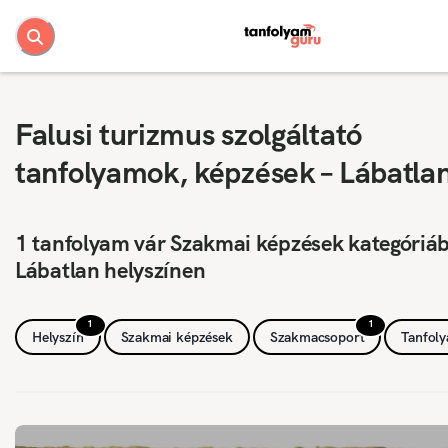
Falusi turizmus szolgáltató
tanfolyamok, képzések – Lábatla
1 tanfolyam vár Szakmai képzések kategóriá
Lábatlan helyszínen
1
1
Helyszín
Szakmai képzések
Szakmacsoport
Tanfol