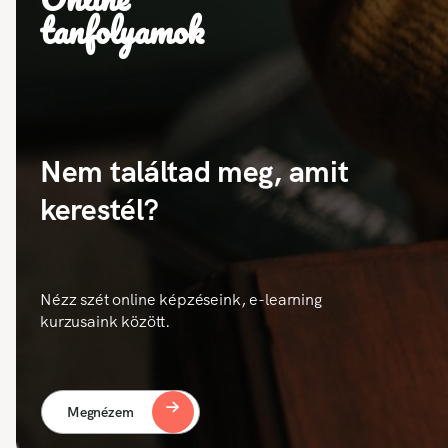
tanfolyamok
Nem találtad meg, amit
kerestél?
Nézz szét online képzéseink, e-learning
kurzusaink között.
Megnézem