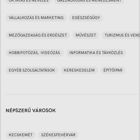
OKTATÁS ÉS NEVELÉS
GAZDÁLKODÁS ÉS MENEDZSMENT
VÁLLALKOZÁS ÉS MARKETING
EGÉSZSÉGÜGY
MEZŐGAZDASÁG ÉS ERDÉSZET
MŰVÉSZET
TURIZMUS ÉS VEN
HOBBIFOTÓZÁS, -VIDEÓZÁS
INFORMATIKA ÉS TÁVKÖZLÉS
EGYÉB SZOLGÁLTATÁSOK
KERESKEDELEM
ÉPÍTŐIPAR
NÉPSZERŰ VÁROSOK
KECSKEMÉT
SZÉKESFEHÉRVÁR