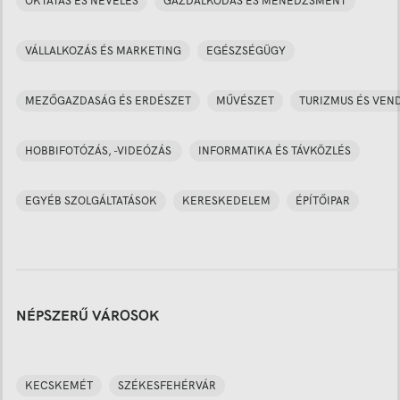
OKTATÁS ÉS NEVELÉS
GAZDÁLKODÁS ÉS MENEDZSMENT
VÁLLALKOZÁS ÉS MARKETING
EGÉSZSÉGÜGY
MEZŐGAZDASÁG ÉS ERDÉSZET
MŰVÉSZET
TURIZMUS ÉS VEN
HOBBIFOTÓZÁS, -VIDEÓZÁS
INFORMATIKA ÉS TÁVKÖZLÉS
EGYÉB SZOLGÁLTATÁSOK
KERESKEDELEM
ÉPÍTŐIPAR
NÉPSZERŰ VÁROSOK
KECSKEMÉT
SZÉKESFEHÉRVÁR