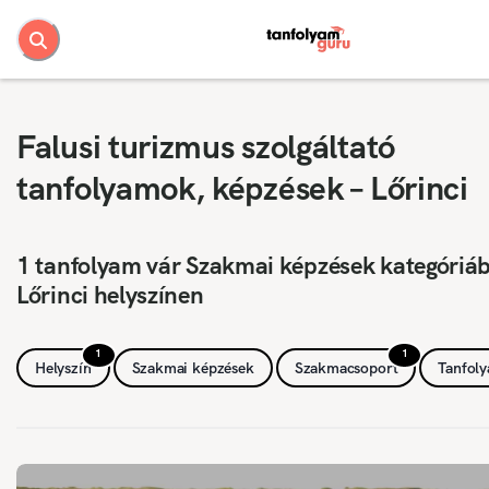
Falusi turizmus szolgáltató
tanfolyamok, képzések – Lőrinci
1 tanfolyam vár Szakmai képzések kategóriá
Lőrinci helyszínen
1
1
Helyszín
Szakmai képzések
Szakmacsoport
Tanfol