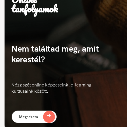
tanfolyamok
Nem találtad meg, amit
kerestél?
Nézz szét online képzéseink, e-learning
kurzusaink között.
Megnézem