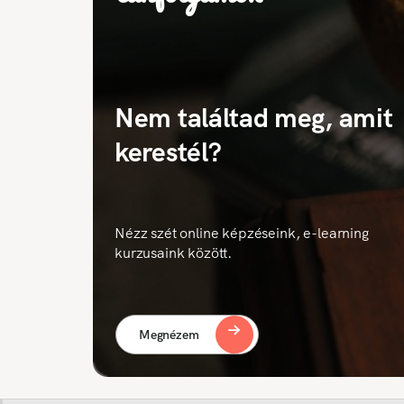
Nem találtad meg, amit
kerestél?
Nézz szét online képzéseink, e-learning
kurzusaink között.
Megnézem