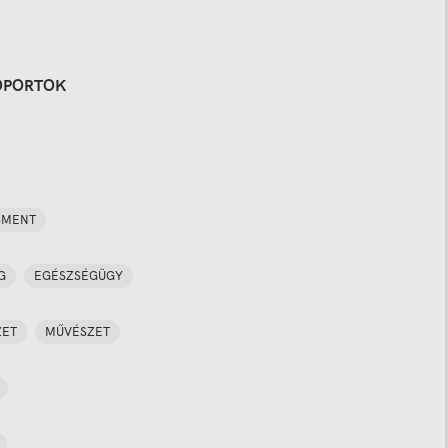
OPORTOK
SMENT
G
EGÉSZSÉGÜGY
ZET
MŰVÉSZET