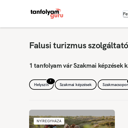
Fe
Falusi turizmus szolgálta
1 tanfolyam vár Szakmai képzések k
1
Helyszín
Szakmai képzések
Szakmacsopor
NYÍREGYHÁZA