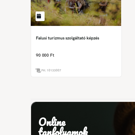
Falusi turizmus szolgáltató képzés
90 000 Ft
PK:
10133007
Online
tanfolyamok