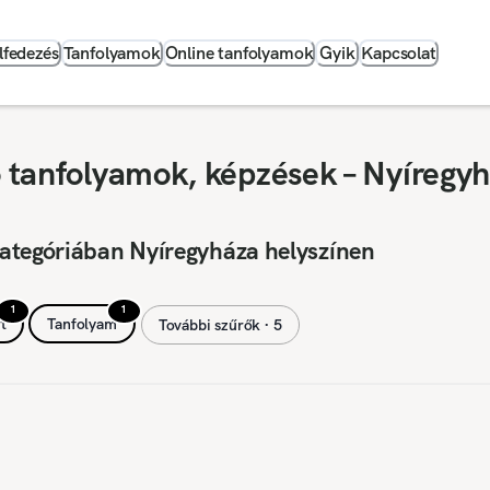
lfedezés
Tanfolyamok
Online tanfolyamok
Gyik
Kapcsolat
tó tanfolyamok, képzések – Nyíregy
ategóriában Nyíregyháza helyszínen
1
1
t
Tanfolyam
További szűrők ∙ 5