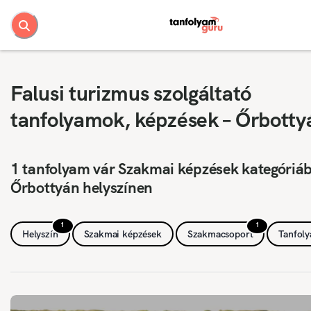
Falusi turizmus szolgáltató
tanfolyamok, képzések – Őrbotty
1 tanfolyam vár Szakmai képzések kategóriá
Őrbottyán helyszínen
1
1
Helyszín
Szakmai képzések
Szakmacsoport
Tanfol