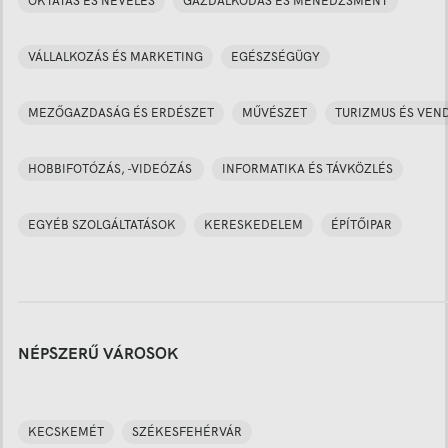
OKTATÁS ÉS NEVELÉS
GAZDÁLKODÁS ÉS MENEDZSMENT
VÁLLALKOZÁS ÉS MARKETING
EGÉSZSÉGÜGY
MEZŐGAZDASÁG ÉS ERDÉSZET
MŰVÉSZET
TURIZMUS ÉS VEN
HOBBIFOTÓZÁS, -VIDEÓZÁS
INFORMATIKA ÉS TÁVKÖZLÉS
EGYÉB SZOLGÁLTATÁSOK
KERESKEDELEM
ÉPÍTŐIPAR
NÉPSZERŰ VÁROSOK
KECSKEMÉT
SZÉKESFEHÉRVÁR