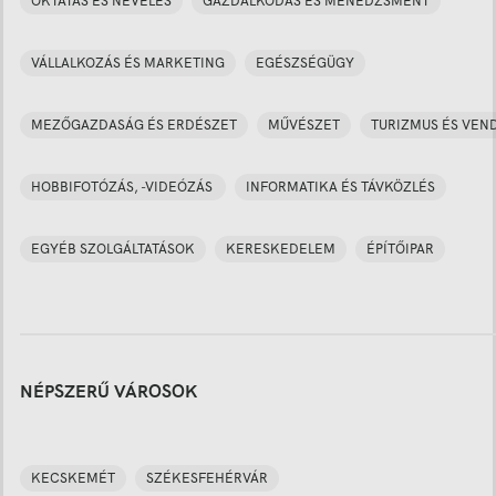
OKTATÁS ÉS NEVELÉS
GAZDÁLKODÁS ÉS MENEDZSMENT
VÁLLALKOZÁS ÉS MARKETING
EGÉSZSÉGÜGY
MEZŐGAZDASÁG ÉS ERDÉSZET
MŰVÉSZET
TURIZMUS ÉS VEN
HOBBIFOTÓZÁS, -VIDEÓZÁS
INFORMATIKA ÉS TÁVKÖZLÉS
EGYÉB SZOLGÁLTATÁSOK
KERESKEDELEM
ÉPÍTŐIPAR
NÉPSZERŰ VÁROSOK
KECSKEMÉT
SZÉKESFEHÉRVÁR