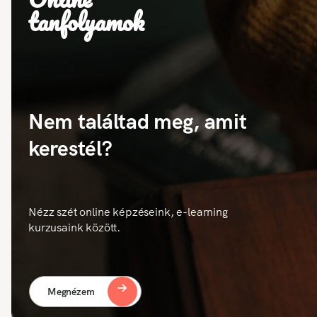
tanfolyamok
Nem találtad meg, amit
kerestél?
Nézz szét online képzéseink, e-learning
kurzusaink között.
Megnézem