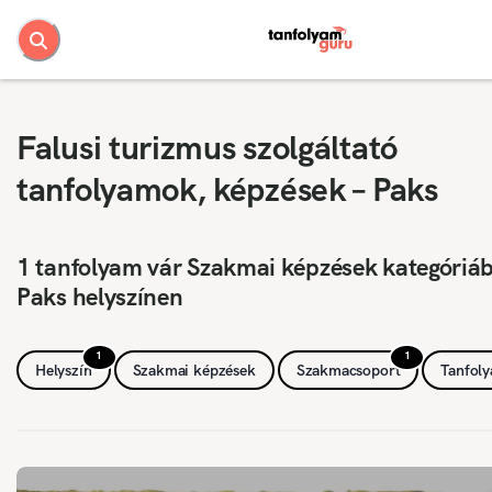
Falusi turizmus szolgáltató
tanfolyamok, képzések – Paks
1 tanfolyam vár Szakmai képzések kategóriá
Paks helyszínen
1
1
Helyszín
Szakmai képzések
Szakmacsoport
Tanfol