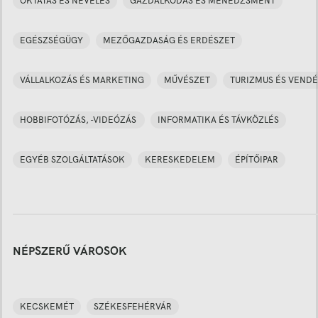
OKTATÁS ÉS NEVELÉS
GAZDÁLKODÁS ÉS MENEDZSMENT
EGÉSZSÉGÜGY
MEZŐGAZDASÁG ÉS ERDÉSZET
VÁLLALKOZÁS ÉS MARKETING
MŰVÉSZET
TURIZMUS ÉS VENDÉ
HOBBIFOTÓZÁS, -VIDEÓZÁS
INFORMATIKA ÉS TÁVKÖZLÉS
EGYÉB SZOLGÁLTATÁSOK
KERESKEDELEM
ÉPÍTŐIPAR
NÉPSZERŰ VÁROSOK
KECSKEMÉT
SZÉKESFEHÉRVÁR