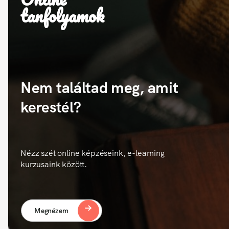
tanfolyamok
Nem találtad meg, amit
kerestél?
Nézz szét online képzéseink, e-learning
kurzusaink között.
Megnézem