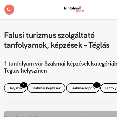
Falusi turizmus szolgáltató
tanfolyamok, képzések – Téglás
1 tanfolyam vár Szakmai képzések kategóriá
Téglás helyszínen
1
1
Helyszín
Szakmai képzések
Szakmacsoport
Tanfol