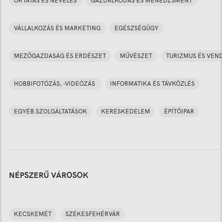
OKTATÁS ÉS NEVELÉS
GAZDÁLKODÁS ÉS MENEDZSMENT
VÁLLALKOZÁS ÉS MARKETING
EGÉSZSÉGÜGY
MEZŐGAZDASÁG ÉS ERDÉSZET
MŰVÉSZET
TURIZMUS ÉS VEN
HOBBIFOTÓZÁS, -VIDEÓZÁS
INFORMATIKA ÉS TÁVKÖZLÉS
EGYÉB SZOLGÁLTATÁSOK
KERESKEDELEM
ÉPÍTŐIPAR
NÉPSZERŰ VÁROSOK
KECSKEMÉT
SZÉKESFEHÉRVÁR