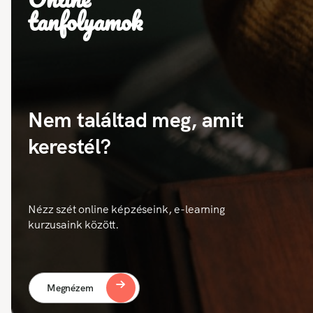
tanfolyamok
Nem találtad meg, amit
kerestél?
Nézz szét online képzéseink, e-learning
kurzusaink között.
Megnézem