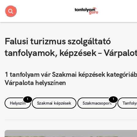
Falusi turizmus szolgáltató
tanfolyamok, képzések – Várpalo
1 tanfolyam vár Szakmai képzések kategóriá
Várpalota helyszínen
1
1
Helyszín
Szakmai képzések
Szakmacsoport
Tanfol