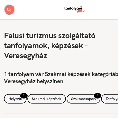
Falusi turizmus szolgáltató
tanfolyamok, képzések –
Veresegyház
1 tanfolyam vár Szakmai képzések kategóriá
Veresegyház helyszínen
1
1
Helyszín
Szakmai képzések
Szakmacsoport
Tanfol