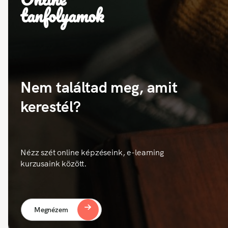
tanfolyamok
Nem találtad meg, amit
kerestél?
Nézz szét online képzéseink, e-learning
kurzusaink között.
Megnézem