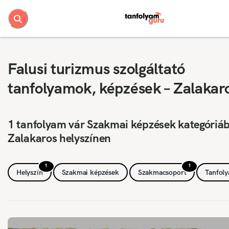
Falusi turizmus szolgáltató
tanfolyamok, képzések – Zalakar
1 tanfolyam vár Szakmai képzések kategóriá
Zalakaros helyszínen
1
1
Helyszín
Szakmai képzések
Szakmacsoport
Tanfol