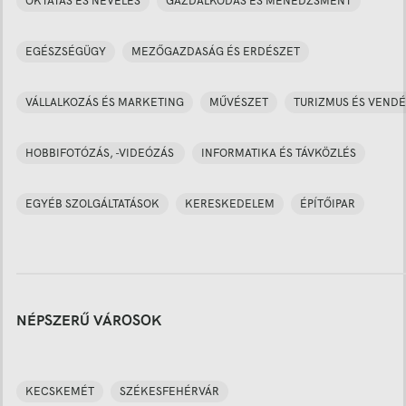
OKTATÁS ÉS NEVELÉS
GAZDÁLKODÁS ÉS MENEDZSMENT
EGÉSZSÉGÜGY
MEZŐGAZDASÁG ÉS ERDÉSZET
VÁLLALKOZÁS ÉS MARKETING
MŰVÉSZET
TURIZMUS ÉS VENDÉ
HOBBIFOTÓZÁS, -VIDEÓZÁS
INFORMATIKA ÉS TÁVKÖZLÉS
EGYÉB SZOLGÁLTATÁSOK
KERESKEDELEM
ÉPÍTŐIPAR
NÉPSZERŰ VÁROSOK
KECSKEMÉT
SZÉKESFEHÉRVÁR