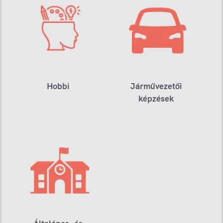
Hobbi
Járművezetői
képzések