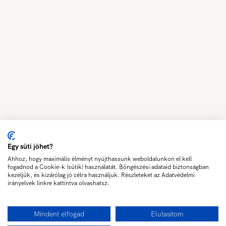
Egy süti jöhet?
Ahhoz, hogy maximális élményt nyújthassunk weboldalunkon el kell
fogadnod a Cookie-k (sütik) használatát. Böngészési adataid biztonságban
kezeljük, és kizárólag jó célra használjuk. Részleteket az Adatvédelmi
irányelvek linkre kattintva olvashatsz.
Mindent elfogad
Elutasítom