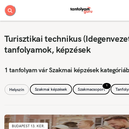
Turisztikai technikus (Idegenveze
tanfolyamok, képzések
1 tanfolyam vár Szakmai képzések kategóriá
1
Szakmai képzések
Szakmacsoport
Tanfol
Helyszín
BUDAPEST 13. KER.