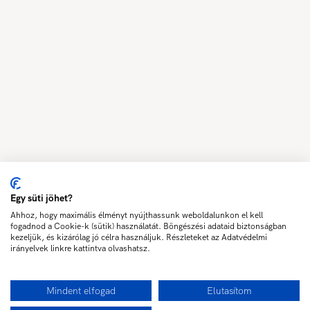
Egy süti jöhet?
Ahhoz, hogy maximális élményt nyújthassunk weboldalunkon el kell
fogadnod a Cookie-k (sütik) használatát. Böngészési adataid biztonságban
kezeljük, és kizárólag jó célra használjuk. Részleteket az Adatvédelmi
irányelvek linkre kattintva olvashatsz.
Mindent elfogad
Elutasítom