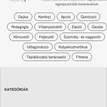
legnépszerűbb keresésekkel:
Dajka
Kertész
Ápoló
Gondozó
Pedagógia
Villanyszerelő
Eladó
Gazda
Könyvelő
Fejlesztő
Személy- és vagyonőr
Idősgondozó
Kutyakozmetikus
Táplálkozási tanácsadó
Fitness
KATEGÓRIÁK