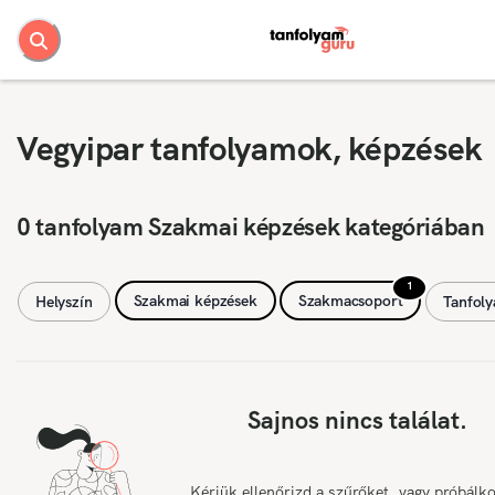
Vegyipar tanfolyamok, képzések
0 tanfolyam Szakmai képzések kategóriában
1
Szakmai képzések
Szakmacsoport
Helyszín
Tanfol
Sajnos nincs találat.
Kérjük ellenőrizd a szűrőket, vagy próbálk