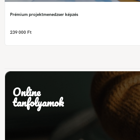
Prémium projektmenedzser képzés
239 000 Ft
Online
tanfolyamok