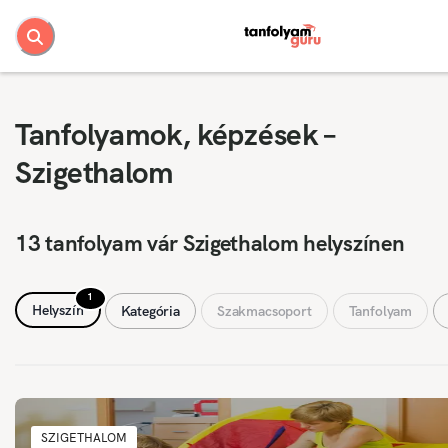
Tanfolyamok, képzések –
Szigethalom
13 tanfolyam vár Szigethalom helyszínen
1
Helyszín
Kategória
Szakmacsoport
Tanfolyam
SZIGETHALOM