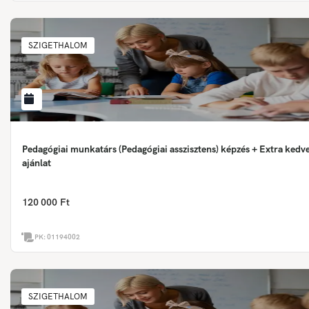
SZIGETHALOM
Pedagógiai munkatárs (Pedagógiai asszisztens) képzés + Extra ked
ajánlat
120 000 Ft
PK:
01194002
SZIGETHALOM