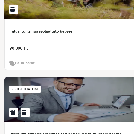
Falusi turizmus szolgáltató képzés
90 000 Ft
PK:
10133007
SZIGETHALOM
Prémium társadalombiztosítási és bérügyi munkatárs képzés