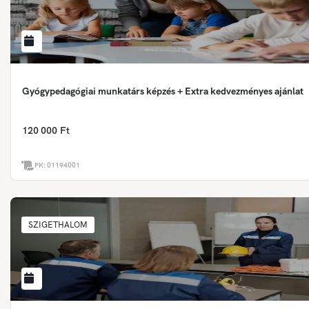
Gyógypedagógiai munkatárs képzés + Extra kedvezményes ajánlat
120 000 Ft
PK:
01194001
SZIGETHALOM