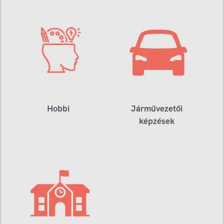
Hobbi
Járművezetői
képzések