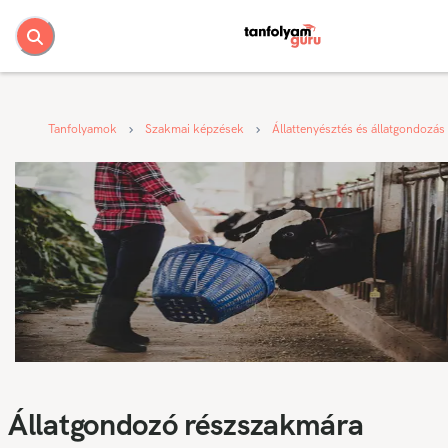
Tanfolyamok
Szakmai képzések
Állattenyésztés és állatgondozás
Állatgondozó részszakmára