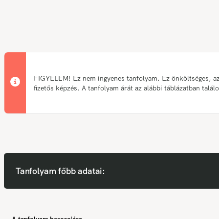
FIGYELEM! Ez nem ingyenes tanfolyam. Ez önköltséges, a
fizetős képzés. A tanfolyam árát az alábbi táblázatban talál
Tanfolyam főbb adatai:
A tanfolyam besorolása