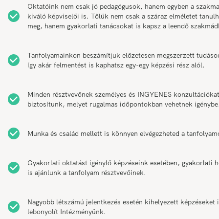
Oktatóink nem csak jó pedagógusok, hanem egyben a szakm
kiváló képviselői is. Tőlük nem csak a száraz elméletet tanul
meg, hanem gyakorlati tanácsokat is kapsz a leendő szakmád
Tanfolyamainkon beszámítjuk előzetesen megszerzett tudáso
így akár felmentést is kaphatsz egy-egy képzési rész alól.
Minden résztvevőnek személyes és INGYENES konzultációka
biztosítunk, melyet rugalmas időpontokban vehetnek igénybe
Munka és család mellett is könnyen elvégezheted a tanfolyam
Gyakorlati oktatást igénylő képzéseink esetében, gyakorlati h
is ajánlunk a tanfolyam résztvevőinek.
Nagyobb létszámú jelentkezés esetén kihelyezett képzéseket 
lebonyolít Intézményünk.