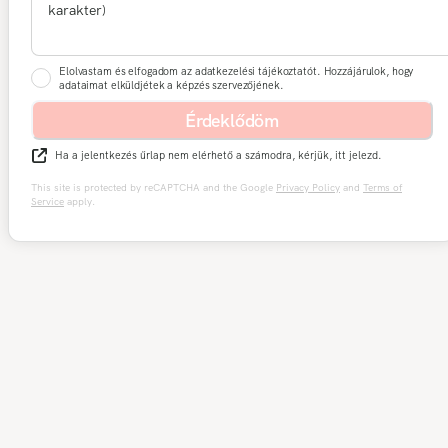
Elolvastam és elfogadom az adatkezelési tájékoztatót. Hozzájárulok, hogy
adataimat elküldjétek a képzés szervezőjének.
Érdeklődöm
Ha a jelentkezés űrlap nem elérhető a számodra, kérjük, itt jelezd.
This site is protected by reCAPTCHA and the Google
Privacy Policy
and
Terms of
Service
apply.