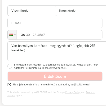
30 123 4567
Elolvastam és elfogadom az adatkezelési tájékoztatót. Hozzájárulok, hogy
adataimat elküldjétek a képzés szervezőjének.
Érdeklődöm
Ha a jelentkezés űrlap nem elérhető a számodra, kérjük, itt jelezd.
This site is protected by reCAPTCHA and the Google
Privacy Policy
and
Terms of
Service
apply.