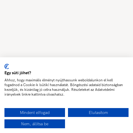
Egy süti jöhet?
Ahhoz, hogy maximális élményt nyújthassunk weboldalunkon el kell
fogadnod a Cookie-k (sütik) használatát. Böngészési adataid biztonságban
kezeljük, és kizárólag jó célra használjuk. Részleteket az Adatvédelmi
irányelvek linkre kattintva olvashatsz.
Mindent elfogad
Elutasítom
Nem, állítsa be
Érdeklődöm