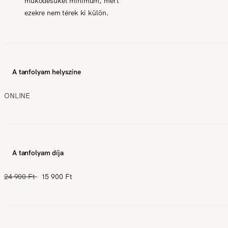
működésüket minimum, mert
ezekre nem térek ki külön.
A tanfolyam helyszíne
ONLINE
A tanfolyam díja
24 900 Ft
15 900 Ft