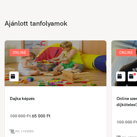
Ajánlott tanfolyamok
ONLINE
ONLINE
Dajka képzés
Online sze
díjköteles!
100 000 Ft
65 000 Ft
100 000 F
PK:
1193003