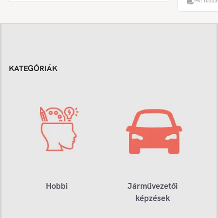
PK:
10323
KATEGÓRIÁK
Hobbi
Járművezetői
képzések