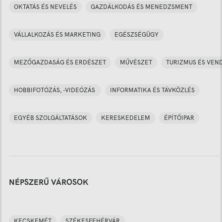
OKTATÁS ÉS NEVELÉS
GAZDÁLKODÁS ÉS MENEDZSMENT
VÁLLALKOZÁS ÉS MARKETING
EGÉSZSÉGÜGY
MEZŐGAZDASÁG ÉS ERDÉSZET
MŰVÉSZET
TURIZMUS ÉS VEN
HOBBIFOTÓZÁS, -VIDEÓZÁS
INFORMATIKA ÉS TÁVKÖZLÉS
EGYÉB SZOLGÁLTATÁSOK
KERESKEDELEM
ÉPÍTŐIPAR
NÉPSZERŰ VÁROSOK
KECSKEMÉT
SZÉKESFEHÉRVÁR