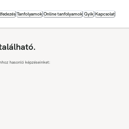
lfedezés
Tanfolyamok
Online tanfolyamok
Gyik
Kapcsolat
található.
mhoz hasonló képzéseinket: