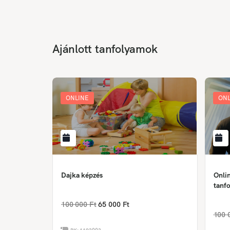
Ajánlott tanfolyamok
ONLINE
ONL
Dajka képzés
Onlin
tanfo
100 000 Ft
65 000 Ft
100 