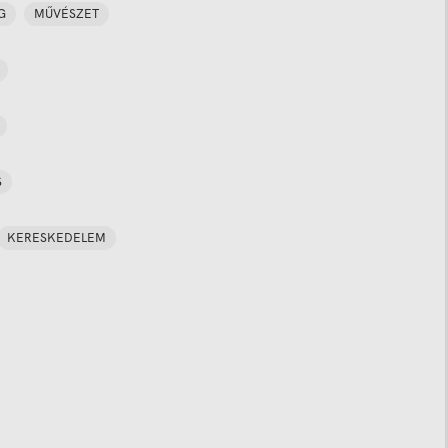
G
MŰVÉSZET
S
KERESKEDELEM