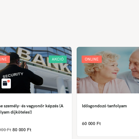
INE
AKCIÓ
ONLINE
e személy- és vagyonőr képzés (A
Idősgondozó tanfolyam
lyam díjköteles!)
60 000 Ft
000 Ft
80 000 Ft