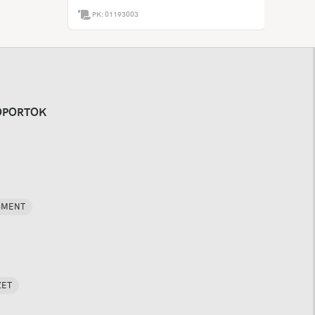
PK:
01193003
OPORTOK
SMENT
ZET