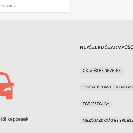
:
10323009
NÉPSZERŰ SZAKMACS
OKTATÁS ÉS NEVELÉS
GAZDÁLKODÁS ÉS MENEDZ
EGÉSZSÉGÜGY
tői képzések
MEZŐGAZDASÁG ÉS ERDÉS