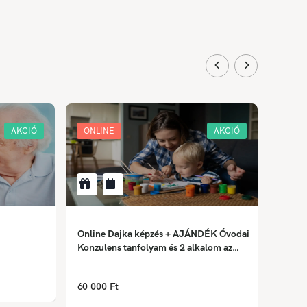
AKCIÓ
ONLINE
AKCIÓ
ONLI
Online Dajka képzés + AJÁNDÉK Óvodai
Krimin
Konzulens tanfolyam és 2 alkalom az
Önismereti tréningből
158 0
60 000 Ft