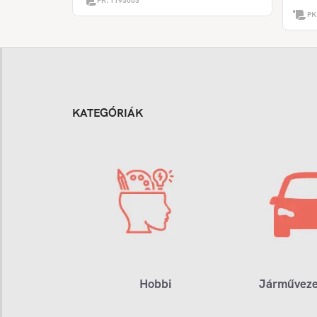
PK:
1193003
PK
KATEGÓRIÁK
Hobbi
Járműveze