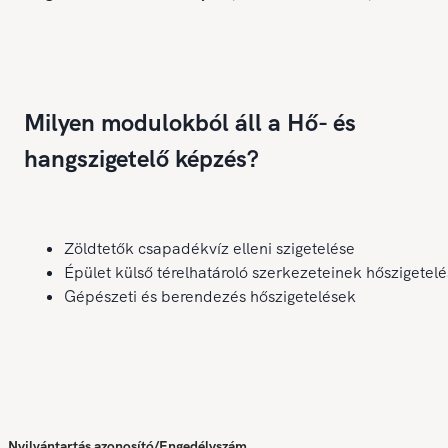
Milyen modulokból áll a Hő- és
hangszigetelő képzés?
Zöldtetők csapadékvíz elleni szigetelése
Épület külső térelhatároló szerkezeteinek hőszigetel
Gépészeti és berendezés hőszigetelések
Nyilvántartás azonosító/Engedélyszám