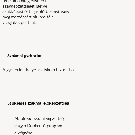
tehet államilag elismert
szakképzettséget illetve
szakképesítést igazoló bizonyítvány
megszerzéséért akkreditált
vizsgaközpontnál.
Szakmai gyakorlat
A gyakorlati helyet az iskola biztosítja
Szükséges szakmai előképzettség
Alapfokú iskolai végzettség
vagy a Dobbantó program
elvégzése