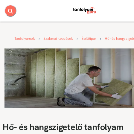
Tanfolyamok
Szakmai képzések
Építőipar
Hő- és hangsziget
Hő- és hangszigetelő tanfolyam