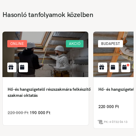
Hasonló tanfolyamok közelben
ONLINE
AKCIÓ
BUDAPEST
Hő-és hangszigetelő részszakmára felkészítő
Hő- és hangszigetel
szakmai oktatás
220 000 Ft
220 000 Ft
190 000 Ft
PK:
4 0732 06 13