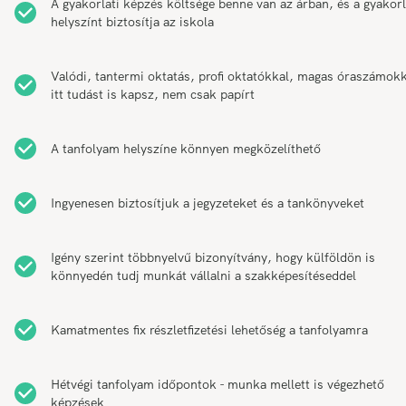
A gyakorlati képzés költsége benne van az árban, és a gyakorl
helyszínt biztosítja az iskola
Valódi, tantermi oktatás, profi oktatókkal, magas óraszámokk
itt tudást is kapsz, nem csak papírt
A tanfolyam helyszíne könnyen megközelíthető
Ingyenesen biztosítjuk a jegyzeteket és a tankönyveket
Igény szerint többnyelvű bizonyítvány, hogy külföldön is
könnyedén tudj munkát vállalni a szakképesítéseddel
Kamatmentes fix részletfizetési lehetőség a tanfolyamra
Hétvégi tanfolyam időpontok - munka mellett is végezhető
képzések