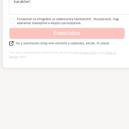
Elolvastam és elfogadom az adatkezelési tájékoztatót. Hozzájárulok, hogy
adataimat elküldjétek a képzés szervezőjének.
Érdeklődöm
Ha a jelentkezés űrlap nem elérhető a számodra, kérjük, itt jelezd.
This site is protected by reCAPTCHA and the Google
Privacy Policy
and
Terms of
Service
apply.