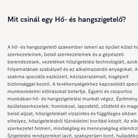
Mit csinál egy Hő- és hangszigetelő?
A hő- és hangszigetelő szakember ismeri az épület külső h
szerkezeteinek, belső szerkezeteinek és a gépészeti
berendezések, vezetékek hőszigetelési technológiáit, azok
folyamatának szabályait és az alkalmazandó anyagokat. A
szakma speciális eszközeit, kéziszerszámait, kisgépeit
biztonsággal kezeli. A tevékenységekhez kapcsolódó speci
munkavédelmi előírásokat betartja. Egyéni és csoportos
munkában hő- és hangszigetelési munkát végez. Építmény
épületszerkezetek: homlokzat, lapostető, zöldtető és maga
belső aljzat, hőszigetelését vízszintes és függőleges síkban
elhelyez, hőszigetelésből tűzvédelmi borítást készít. Az elk
szerkezetet felméri, minőségileg és mennyiségileg ellenőrzi
Szigetelési rendszereket javít, szakszerűen bont, hulladéko