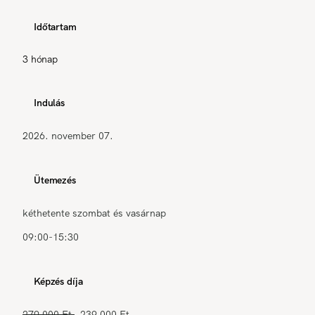
Időtartam
3 hónap
Indulás
2026. november 07.
Ütemezés
kéthetente szombat és vasárnap
09:00-15:30
Képzés díja
279 000 Ft
239 000 Ft