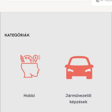
PK:
10323
KATEGÓRIÁK
Hobbi
Járművezetői
képzések