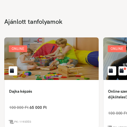
Ajánlott tanfolyamok
ONLINE
ONLINE
Dajka képzés
Online sze
díjköteles!
100 000 Ft
65 000 Ft
100 000 F
PK:
1193003