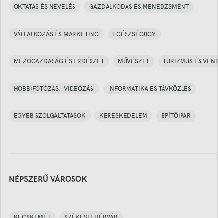
OKTATÁS ÉS NEVELÉS
GAZDÁLKODÁS ÉS MENEDZSMENT
VÁLLALKOZÁS ÉS MARKETING
EGÉSZSÉGÜGY
MEZŐGAZDASÁG ÉS ERDÉSZET
MŰVÉSZET
TURIZMUS ÉS VEN
HOBBIFOTÓZÁS, -VIDEÓZÁS
INFORMATIKA ÉS TÁVKÖZLÉS
EGYÉB SZOLGÁLTATÁSOK
KERESKEDELEM
ÉPÍTŐIPAR
NÉPSZERŰ VÁROSOK
KECSKEMÉT
SZÉKESFEHÉRVÁR