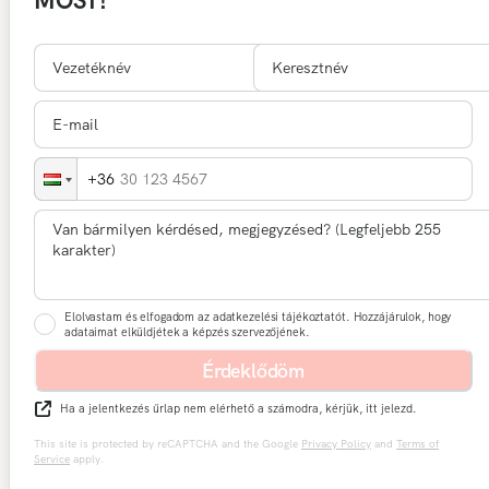
MOST!
30 123 4567
Elolvastam és elfogadom az adatkezelési tájékoztatót. Hozzájárulok, hogy
adataimat elküldjétek a képzés szervezőjének.
Érdeklődöm
Ha a jelentkezés űrlap nem elérhető a számodra, kérjük, itt jelezd.
This site is protected by reCAPTCHA and the Google
Privacy Policy
and
Terms of
Service
apply.