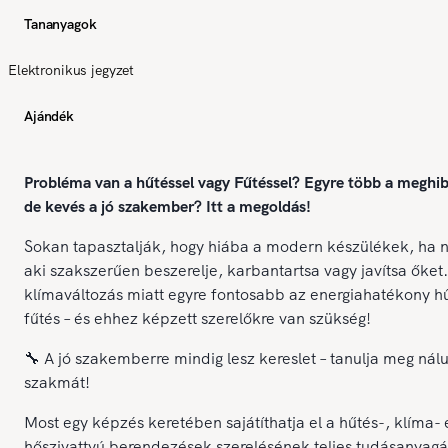
Tananyagok
Elektronikus jegyzet
Ajándék
Probléma van a hűtéssel vagy Fűtéssel? Egyre több a meghi
de kevés a jó szakember? Itt a megoldás!
Sokan tapasztalják, hogy hiába a modern készülékek, ha n
aki szakszerűen beszerelje, karbantartsa vagy javítsa őket.
klímaváltozás miatt egyre fontosabb az energiahatékony h
fűtés – és ehhez képzett szerelőkre van szükség!
🔧 A jó szakemberre mindig lesz kereslet – tanulja meg nál
szakmát!
Most egy képzés keretében sajátíthatja el a hűtés-, klíma- 
hőszivattyú berendezések szerelésének teljes tudásanyagá