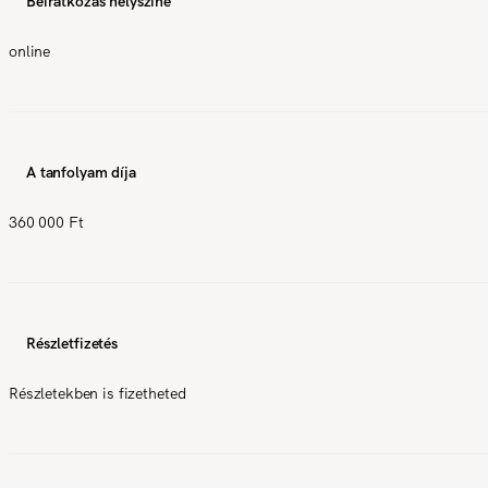
Beiratkozás helyszíne
online
A tanfolyam díja
360 000 Ft
Részletfizetés
Részletekben is fizetheted