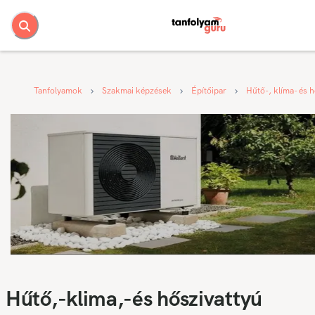
Tanfolyamok
Szakmai képzések
Építőipar
Hűtő-, klíma- és 
Hűtő,-klima,-és hőszivattyú