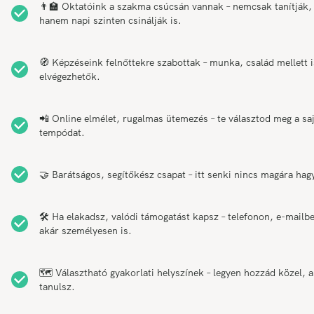
👨‍🏫 Oktatóink a szakma csúcsán vannak – nemcsak tanítják,
hanem napi szinten csinálják is.
🧭 Képzéseink felnőttekre szabottak – munka, család mellett i
elvégezhetők.
📲 Online elmélet, rugalmas ütemezés – te választod meg a sa
tempódat.
🤝 Barátságos, segítőkész csapat – itt senki nincs magára hag
🛠️ Ha elakadsz, valódi támogatást kapsz – telefonon, e-mailb
akár személyesen is.
🗺️ Választható gyakorlati helyszínek – legyen hozzád közel, 
tanulsz.