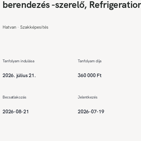
berendezés -szerelő, Refrigeratio
Air Conditioning and Heat Pump
Equipment Installer,
Hatvan
∙
Szakképesítés
Anlagenmechaniker – Kälte-, Kli
und Wärmepumpentechnik
Tanfolyam indulása
Tanfolyam díja
2026. július 21.
360 000 Ft
Becsatlakozás
Jelentkezés
2026-08-21
2026-07-19