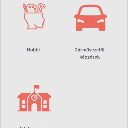
Hobbi
Járművezetői
képzések