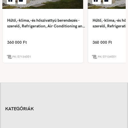
Hűtő,-klima,-és hőszivattyú berendezés -
Hűtő,-klima,-és hős
szerelő, Refrigeration, Air Conditioning and
szerelő, Refrigerati
Heat Pump Equipment Installer,
Heat Pump Equipmen
Anlagenmechaniker – Kälte-, Klima- und
Anlagenmechaniker 
360 000 Ft
360 000 Ft
Wärmepumpentechnik
Wärmepumpentech
PK:
07134001
PK:
07134001
KATEGÓRIÁK