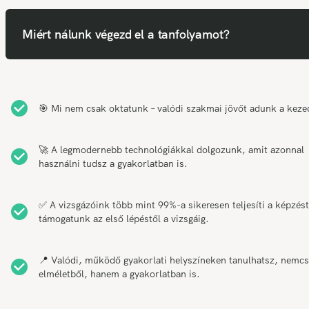
Miért nálunk végezd el a tanfolyamot?
🎯 Mi nem csak oktatunk – valódi szakmai jövőt adunk a keze
🚀 A legmodernebb technológiákkal dolgozunk, amit azonnal
használni tudsz a gyakorlatban is.
✅ A vizsgázóink több mint 99%-a sikeresen teljesíti a képzést
támogatunk az első lépéstől a vizsgáig.
📍 Valódi, működő gyakorlati helyszíneken tanulhatsz, nemc
elméletből, hanem a gyakorlatban is.