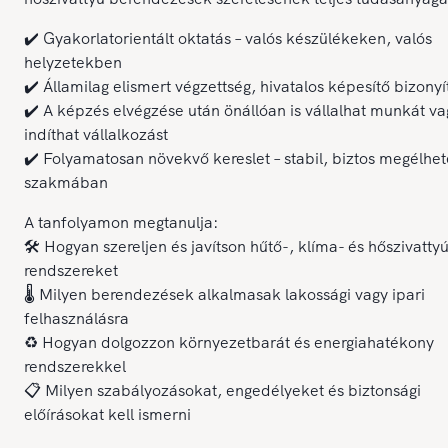
✔️ Gyakorlatorientált oktatás – valós készülékeken, valós
helyzetekben
✔️ Államilag elismert végzettség, hivatalos képesítő bizony
✔️ A képzés elvégzése után önállóan is vállalhat munkát va
indíthat vállalkozást
✔️ Folyamatosan növekvő kereslet – stabil, biztos megélhet
szakmában
A tanfolyamon megtanulja:
🛠️ Hogyan szereljen és javítson hűtő-, klíma- és hőszivatty
rendszereket
🌡️ Milyen berendezések alkalmasak lakossági vagy ipari
felhasználásra
♻️ Hogyan dolgozzon környezetbarát és energiahatékony
rendszerekkel
📋 Milyen szabályozásokat, engedélyeket és biztonsági
előírásokat kell ismerni