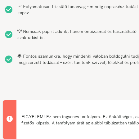
📈 Folyamatosan frissülő tananyag – mindig naprakész tudást
kapsz.
💡 Nemcsak papírt adunk, hanem önbizalmat és használható
szaktudást is.
🌟 Fontos számunkra, hogy mindenki valóban boldogulni tudj
megszerzett tudással – ezért tanítunk szívvel, lélekkel és profi
FIGYELEM! Ez nem ingyenes tanfolyam. Ez önköltséges, a
fizetős képzés. A tanfolyam árát az alábbi táblázatban talál