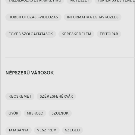
VÁLLALKOZÁS ÉS MARKETING
MŰVÉSZET
TURIZMUS ÉS VENDÉ
HOBBIFOTÓZÁS, -VIDEÓZÁS
INFORMATIKA ÉS TÁVKÖZLÉS
EGYÉB SZOLGÁLTATÁSOK
KERESKEDELEM
ÉPÍTŐIPAR
NÉPSZERŰ VÁROSOK
KECSKEMÉT
SZÉKESFEHÉRVÁR
GYŐR
MISKOLC
SZOLNOK
TATABÁNYA
VESZPRÉM
SZEGED