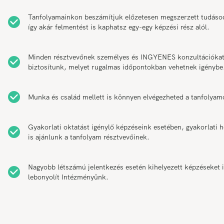
Tanfolyamainkon beszámítjuk előzetesen megszerzett tudáso
így akár felmentést is kaphatsz egy-egy képzési rész alól.
Minden résztvevőnek személyes és INGYENES konzultációka
biztosítunk, melyet rugalmas időpontokban vehetnek igénybe
Munka és család mellett is könnyen elvégezheted a tanfolyam
Gyakorlati oktatást igénylő képzéseink esetében, gyakorlati h
is ajánlunk a tanfolyam résztvevőinek.
Nagyobb létszámú jelentkezés esetén kihelyezett képzéseket 
lebonyolít Intézményünk.