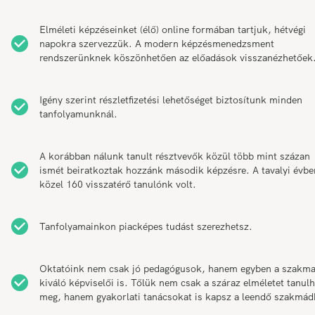
Elméleti képzéseinket (élő) online formában tartjuk, hétvégi
napokra szervezzük. A modern képzésmenedzsment
rendszerünknek köszönhetően az előadások visszanézhetőek
Igény szerint részletfizetési lehetőséget biztosítunk minden
tanfolyamunknál.
A korábban nálunk tanult résztvevők közül több mint százan
ismét beiratkoztak hozzánk második képzésre. A tavalyi évbe
közel 160 visszatérő tanulónk volt.
Tanfolyamainkon piacképes tudást szerezhetsz.
Oktatóink nem csak jó pedagógusok, hanem egyben a szakm
kiváló képviselői is. Tőlük nem csak a száraz elméletet tanul
meg, hanem gyakorlati tanácsokat is kapsz a leendő szakmád