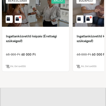
BÉKÉSCSABA
AKCIÓ
BUDAPEST
Ingatlanközvetítő képzés (Érettségi
Ingatlanközvetítő ké
szükséges❗)
szükséges❗)
65 000 Ft
60 000 Ft
65 000 Ft
60 000 F
PK:
04164005
PK:
04164005