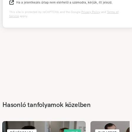
Ha a jelentkezés űrlap nem elérhető a számodra, kérjük, itt jelezd.
This site is protected by reCAPTCHA and the Google
Privacy Policy
and
Terms of
Service
apply.
Hasonló tanfolyamok közelben