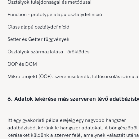
Osztályok tulajdonságai és metódusai
Function - prototype alapú osztálydefiníció
Class alapú osztálydefiníció
Setter és Getter függvények
Osztályok származtatása - öröklődés
OOP és DOM
Mikro projekt (OOP): szerencsekerék, lottósorsolás szimulá
6. Adatok lekérése más szerveren lévő adatbázisb
Itt egy gyakorlati példa erejéig egy nagyobb hangszer
adatbázisból kérünk le hangszer adatokat. A böngészőből
kéréseket küldünk a szerver felé, amelynek válaszát utána