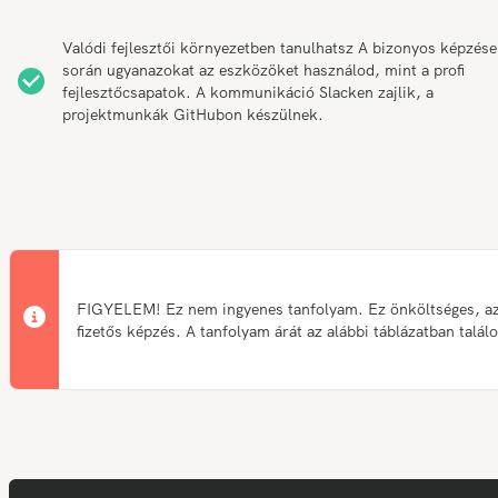
Valódi fejlesztői környezetben tanulhatsz A bizonyos képzés
során ugyanazokat az eszközöket használod, mint a profi
fejlesztőcsapatok. A kommunikáció Slacken zajlik, a
projektmunkák GitHubon készülnek.
FIGYELEM! Ez nem ingyenes tanfolyam. Ez önköltséges, a
fizetős képzés. A tanfolyam árát az alábbi táblázatban talál