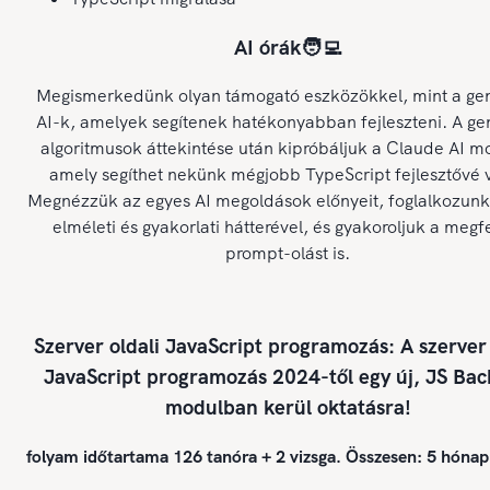
AI órák🧑‍💻
Megismerkedünk olyan támogató eszközökkel, mint a gen
AI-k, amelyek segítenek hatékonyabban fejleszteni. A ge
algoritmusok áttekintése után kipróbáljuk a Claude AI mo
amely segíthet nekünk mégjobb TypeScript fejlesztővé v
Megnézzük az egyes AI megoldások előnyeit, foglalkozunk
elméleti és gyakorlati hátterével, és gyakoroljuk a megf
prompt-olást is.
Szerver oldali JavaScript programozás: A szerver 
JavaScript programozás 2024-től egy új, JS Ba
modulban kerül oktatásra!
folyam időtartama 126 tanóra + 2 vizsga. Összesen: 5 hóna