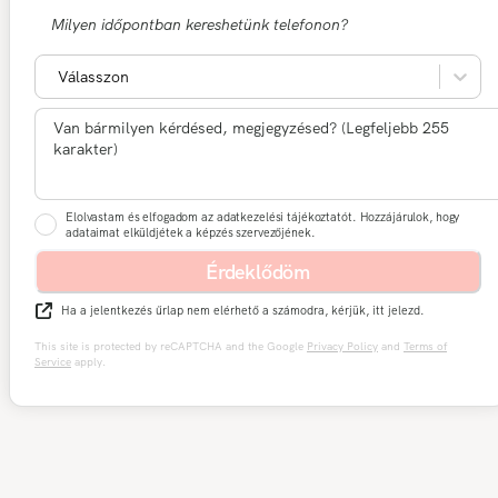
Milyen időpontban kereshetünk telefonon?
Válasszon
Elolvastam és elfogadom az adatkezelési tájékoztatót. Hozzájárulok, hogy
adataimat elküldjétek a képzés szervezőjének.
Érdeklődöm
Ha a jelentkezés űrlap nem elérhető a számodra, kérjük, itt jelezd.
This site is protected by reCAPTCHA and the Google
Privacy Policy
and
Terms of
Service
apply.