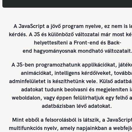
A JavaScript a jövő program nyelve, ez nem is l
kérdés. A JS és különböző változatai már most k
helyettesíteni a
Front-end
és
Back-
end
hagyományosnak mondható változatait
A JS-ben programozhatunk applikációkat, játék
animációkat, intelligens kérdőíveket, tovább
adminfelületet is készíthetünk vele. Külső adatbá
adatokat tudunk beolvasni és megjeleníten i
weboldalon, vagy éppen felülírhatjuk egy felhő 
adatbázisban lévő adatokat.
Mint ebből a felsorolásból is látszik, a JavaScrip
multifunkciós nyelv, amely napjainkban a webfejl