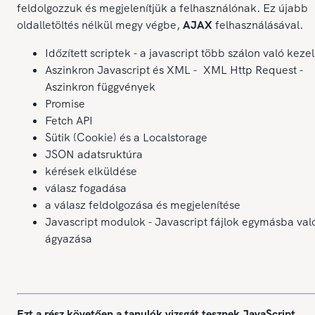
feldolgozzuk és megjelenítjük a felhasználónak. Ez újabb
oldalletöltés nélkül megy végbe,
AJAX
felhasználásával.
Időzített scriptek - a javascript több szálon való keze
Aszinkron Javascript és XML - XML Http Request -
Aszinkron függvények
Promise
Fetch API
Sütik (Cookie) és a Localstorage
JSON adatsruktúra
kérések elküldése
válasz fogadása
a válasz feldolgozása és megjelenítése
Javascript modulok - Javascript fájlok egymásba val
ágyazása
Ezt a rész követően a tanulók vizsgát tesznek JavaScript