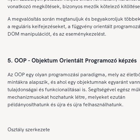
vonatkozó megkötések, bizonyos mezők kötelező kitöltése,
A megvalósítás során megtanuljuk és begyakoroljuk többek
a reguláris keifejezéseket, a függvény orientált programozá
DOM manipulációt, és az eseménykezelést.
5. OOP - Objektum Orientált Programozó képzés
Az OOP egy olyan programozási paradigma, mely az életbő
mintákra alapszik, és ahol egy objektumnak egyaránt van
tulajdonságai és funkcionalitásai is. Segítségével egész mű
mechanizmusokat hozhatunk létre, melyeket ezután
példányosíthatunk és újra és újra felhasználhatunk.
Osztály szerkezete