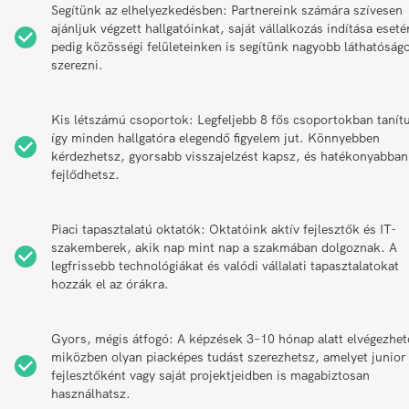
Segítünk az elhelyezkedésben: Partnereink számára szívesen
ajánljuk végzett hallgatóinkat, saját vállalkozás indítása eseté
pedig közösségi felületeinken is segítünk nagyobb láthatóság
szerezni.
Kis létszámú csoportok: Legfeljebb 8 fős csoportokban tanít
így minden hallgatóra elegendő figyelem jut. Könnyebben
kérdezhetsz, gyorsabb visszajelzést kapsz, és hatékonyabban
fejlődhetsz.
Piaci tapasztalatú oktatók: Oktatóink aktív fejlesztők és IT-
szakemberek, akik nap mint nap a szakmában dolgoznak. A
legfrissebb technológiákat és valódi vállalati tapasztalatokat
hozzák el az órákra.
Gyors, mégis átfogó: A képzések 3–10 hónap alatt elvégezhet
miközben olyan piacképes tudást szerezhetsz, amelyet junior
fejlesztőként vagy saját projektjeidben is magabiztosan
használhatsz.