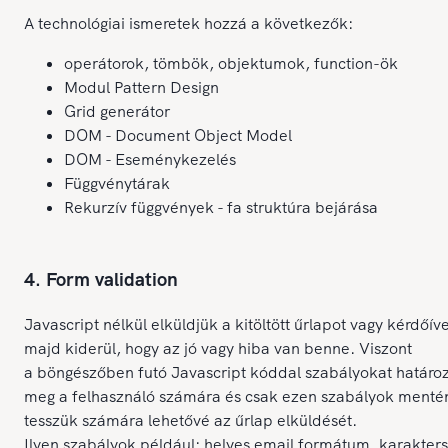
A technológiai ismeretek hozzá a következők:
operátorok, tömbök, objektumok, function-ök
Modul Pattern Design
Grid generátor
DOM - Document Object Model
DOM - Eseménykezelés
Függvénytárak
Rekurzív függvények - fa struktúra bejárása
4. Form validation
Javascript nélkül elküldjük a kitöltött űrlapot vagy kérdőíve
majd kiderül, hogy az jó vagy hiba van benne. Viszont
a böngészőben futó Javascript kóddal szabályokat határo
meg a felhasználó számára és csak ezen szabályok menté
tesszük számára lehetővé az űrlap elküldését.
Ilyen szabályok például: helyes email formátum, karakte