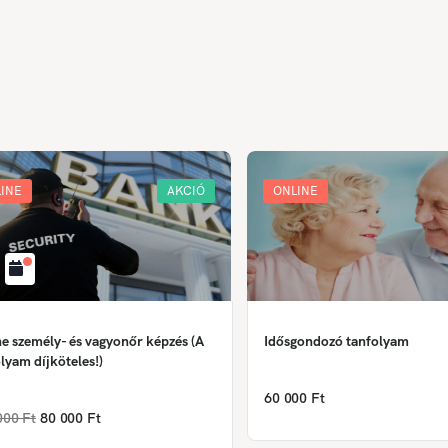
INE
AKCIÓ
ONLINE
e személy- és vagyonőr képzés (A
Idősgondozó tanfolyam
lyam díjköteles!)
60 000 Ft
000 Ft
80 000 Ft