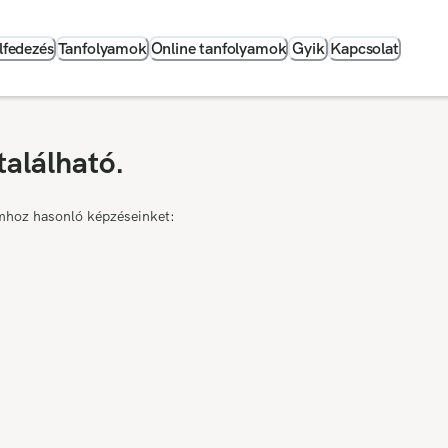
lfedezés
Tanfolyamok
Online tanfolyamok
Gyik
Kapcsolat
található.
mhoz hasonló képzéseinket: