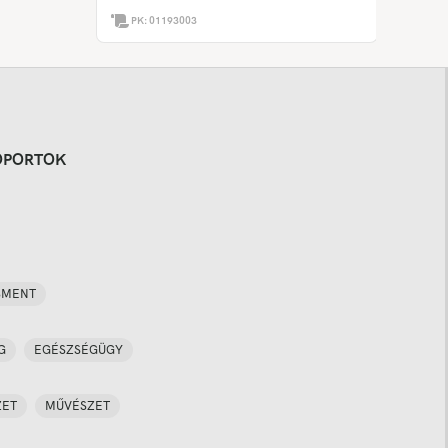
PK:
01193003
OPORTOK
SMENT
G
EGÉSZSÉGÜGY
ZET
MŰVÉSZET