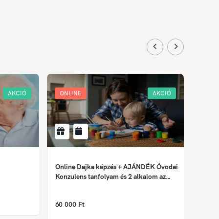
AKCIÓ
ONLINE
AKCIÓ
ONLI
Online Dajka képzés + AJÁNDÉK Óvodai
Krimin
Konzulens tanfolyam és 2 alkalom az
Önismereti tréningből
158 0
60 000 Ft