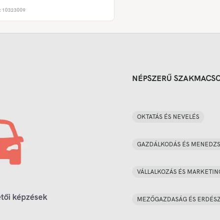
:
10323009
NÉPSZERŰ SZAKMACS
OKTATÁS ÉS NEVELÉS
GAZDÁLKODÁS ÉS MENEDZ
VÁLLALKOZÁS ÉS MARKETIN
tői képzések
MEZŐGAZDASÁG ÉS ERDÉS