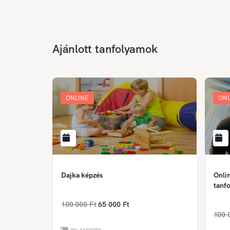
Ajánlott tanfolyamok
ONLINE
ONL
Dajka képzés
Onlin
tanfo
100 000 Ft
65 000 Ft
100 