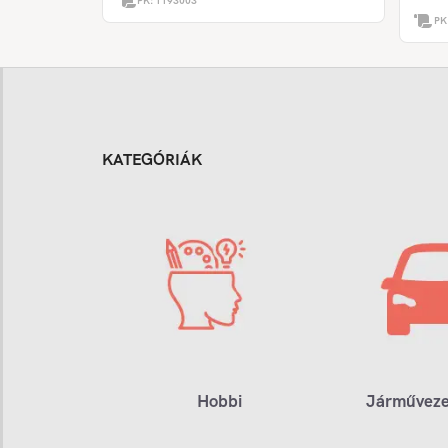
PK:
1193003
PK
KATEGÓRIÁK
Hobbi
Járműveze