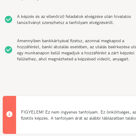
A képzés és az ellenőrző feladatok elvégzése után hivatalos
tanúsítványt szerezhetsz a tanfolyam elvégzéséről.
Amennyiben bankkártyával fizetsz, azonnal megkapod a
hozzáférést, banki átutalás esetében, az utalás beérkezése ut
egy munkanapon belül megadjuk a hozzáférést a zárt képzési
felülethez, ahol megnézheted a képzésed videóit, anyagait.
FIGYELEM! Ez nem ingyenes tanfolyam. Ez önköltséges, a
fizetős képzés. A tanfolyam árát az alábbi táblázatban talál