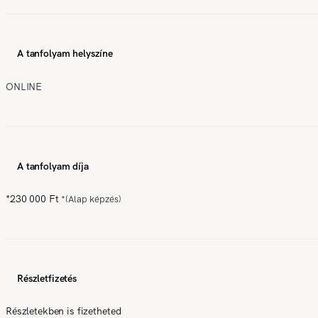
A tanfolyam helyszíne
ONLINE
A tanfolyam díja
*
230 000 Ft
*
(Alap képzés)
Részletfizetés
Részletekben is fizetheted