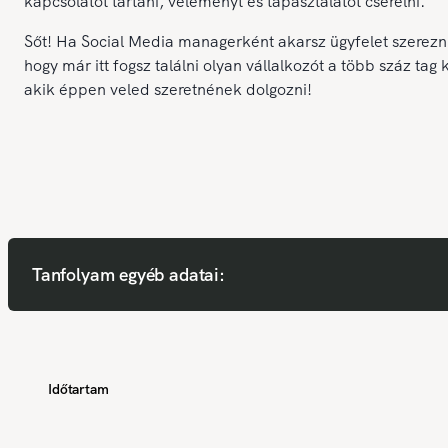
kapcsolatot tartani, véleményt és tapasztalatot cserélni.
Sőt! Ha Social Media managerként akarsz ügyfelet szerezni
hogy már itt fogsz találni olyan vállalkozót a több száz tag 
akik éppen veled szeretnének dolgozni!
Tanfolyam egyéb adatai:
Időtartam