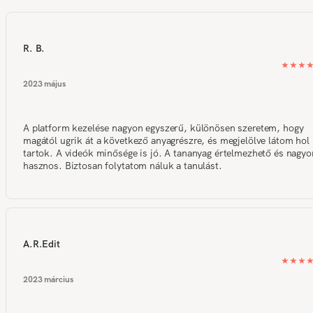
R. B.
2023 május
A platform kezelése nagyon egyszerű, különösen szeretem, hogy
magától ugrik át a következő anyagrészre, és megjelölve látom hol
tartok. A videók minősége is jó. A tananyag értelmezhető és nagyo
hasznos. Biztosan folytatom náluk a tanulást.
A.R.Edit
2023 március