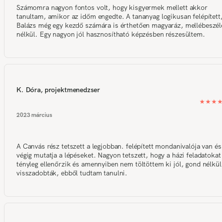
Számomra nagyon fontos volt, hogy kisgyermek mellett akkor
tanultam, amikor az időm engedte. A tananyag logikusan felépített
Balázs még egy kezdő számára is érthetően magyaráz, mellébeszél
nélkül. Egy nagyon jól hasznosítható képzésben részesültem.
K. Dóra, projektmenedzser
2023 március
A Canvás rész tetszett a legjobban. felépített mondanivalója van és
végig mutatja a lépéseket. Nagyon tetszett, hogy a házi feladatokat
tényleg ellenőrzik és amennyiben nem töltöttem ki jól, gond nélkül
visszadobták, ebből tudtam tanulni.