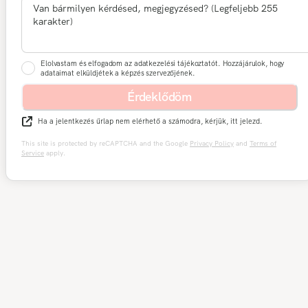
Elolvastam és elfogadom az adatkezelési tájékoztatót. Hozzájárulok, hogy
adataimat elküldjétek a képzés szervezőjének.
Érdeklődöm
Ha a jelentkezés űrlap nem elérhető a számodra, kérjük, itt jelezd.
This site is protected by reCAPTCHA and the Google
Privacy Policy
and
Terms of
Service
apply.