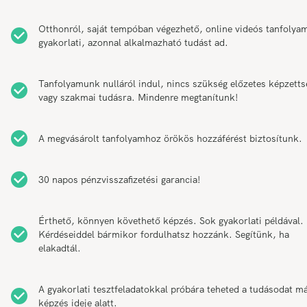
Otthonról, saját tempóban végezhető, online videós tanfolya
gyakorlati, azonnal alkalmazható tudást ad.
Tanfolyamunk nulláról indul, nincs szükség előzetes képzetts
vagy szakmai tudásra. Mindenre megtanítunk!
A megvásárolt tanfolyamhoz örökös hozzáférést biztosítunk.
30 napos pénzvisszafizetési garancia!
Érthető, könnyen követhető képzés. Sok gyakorlati példával.
Kérdéseiddel bármikor fordulhatsz hozzánk. Segítünk, ha
elakadtál.
A gyakorlati tesztfeladatokkal próbára teheted a tudásodat má
képzés ideje alatt.