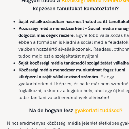
Hogyan tudod a
Közösségi Média Menedzse
képzésen tanultakat kamatoztatni?
Saját vállalkozásodban hasznosíthatod az itt tanultaka
Közösségi média menedzserként – Social media manag
dolgozol más cégek részére.
Egyre több vállalkozás h
ebben a formában is kiadni a social media feladatok
valóban hozzáértő alvállalkozónak. Ráadásul otthonr
tudod majd ezt a szolgáltatást nyújtani.
Saját közösségi média tanácsadói szolgáltatást vállalha
Közösségi média menedzser munkatársat fogsz tudni
kiképezni a saját vállalkozásod számára.
Ez egy
gyakorlatorientált képzés, és ha te már nem szeretné
foglalkozni, akkor ez a legjobb hely, ahol egy új koll
tudsz tanítani valódi eredmények elérésére!
Na de hogyan lesz
gyakorlati tudásod?
Nincs eredményes közösségi média jelenlét életképes gyak