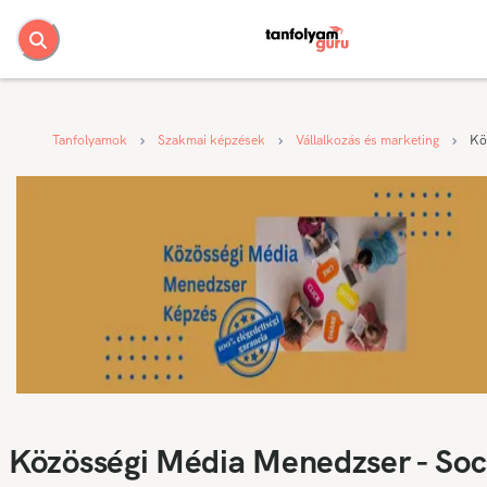
Tanfolyamok
Szakmai képzések
Vállalkozás és marketing
Kö
Közösségi Média Menedzser - Soc