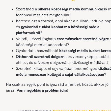
Szeretnéd a
sikeres közösségi média kommunikáció
m
technikai részletét megtanulni?
Keresed azt a forrást, ahol akár a nulláról indulva n
és
gyakorlati tudást kaphatsz a közösségi média
platformokról
?
Valódi, kézzel fogható
eredményeket szeretnél végre
közösségi média tudásoddal?
Gyakorlati, használható
közösségi média tudást keres
Otthonról szeretnél dolgozni
, és versenyképes tudást 
ehhez, és szívesen dolgoznál a közösségi médiával?
Szeretnél kiképezni egy valóban eredményes
közössé
média menedzser kollégát a saját vállalkozásodban
?
Ha csak az egyik pont is igaz rád a fentiek közül, akkor jó 
jársz!
Van megoldás a problémádra!