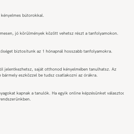
 kényelmes bútorokkal.
elmesen, jó körülmények között vehetsz részt a tanfolyamokon.
tőséget biztosítunk az 1 hónapnál hosszabb tanfolyamokra.
ól jelentkezhetsz, saját otthonod kényelmében tanulhatsz. Az
e bármely eszközzel be tudsz csatlakozni az órákra.
nyagokat kapnak a tanulók. Ha egyik online képzésünket választod,
 rendszerünkben.