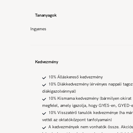
Tananyagok
Ingyenes
Kedvezmény
10% Álláskereső kedvezmény
10% Diákkedvezmény (érvényes nappali tagoz
diákigazolvánnyal)
10% Kismama kedvezmény (bármilyen okirat
megfelel, amely igazolja, hogy GYES-en, GYED-e
10% Visszatérő tanulók kedvezménye (ha már
vettél az oktatóközpont tanfolyamain)
A kedvezmények nem vonhatók össze. Akció