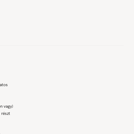
atos
n vagy)
 részt
s