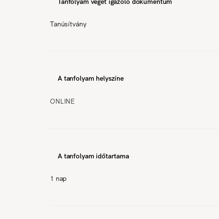
Tanfolyam végét igazoló dokumentum
Tanúsítvány
A tanfolyam helyszíne
ONLINE
A tanfolyam időtartama
1 nap