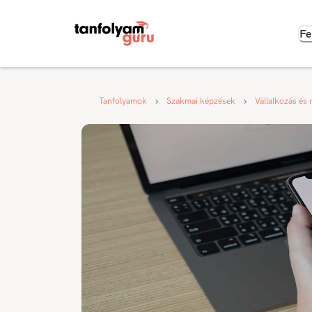
Fe
Tanfolyamok
Szakmai képzések
Vállalkozás és