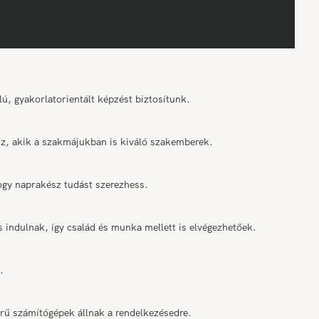
ú, gyakorlatorientált képzést biztosítunk.
tsz, akik a szakmájukban is kiváló szakemberek.
ogy naprakész tudást szerezhess.
indulnak, így család és munka mellett is elvégezhetőek.
.
ű számítógépek állnak a rendelkezésedre.