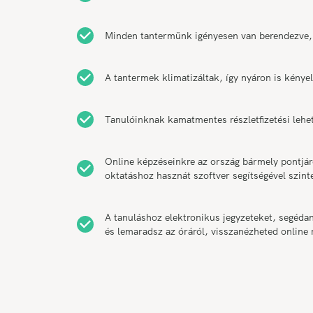
Minden tantermünk igényesen van berendezve,
A tantermek klimatizáltak, így nyáron is kény
Tanulóinknak kamatmentes részletfizetési lehe
Online képzéseinkre az ország bármely pontjár
oktatáshoz hasznát szoftver segítségével szint
A tanuláshoz elektronikus jegyzeteket, segéda
és lemaradsz az óráról, visszanézheted online