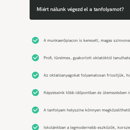
Miért nálunk végezd el a tanfolyamot?
A munkaerőpiacon is keresett, magas színvonal
Profi, türelmes, gyakorlott oktatóktól tanulha
Az oktatóanyagokat folyamatosan frissítjük, h
Képzéseink több időpontban és ütemezésben is 
A tanfolyam helyszíne könnyen megközelíthető
Iskolánkban a legmodernebb eszközök, korszer