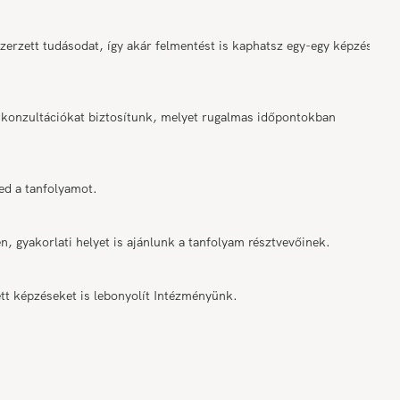
rzett tudásodat, így akár felmentést is kaphatsz egy-egy képzési
onzultációkat biztosítunk, melyet rugalmas időpontokban
ed a tanfolyamot.
n, gyakorlati helyet is ajánlunk a tanfolyam résztvevőinek.
tt képzéseket is lebonyolít Intézményünk.