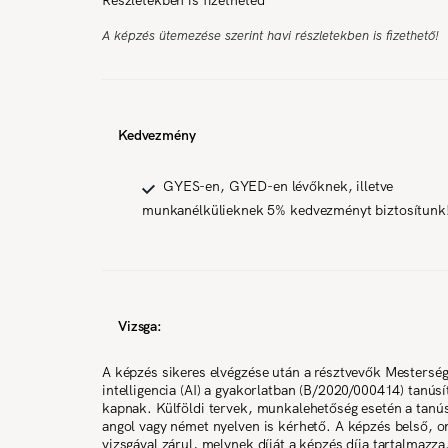
A képzés ütemezése szerint havi részletekben is fizethető!
Kedvezmény
GYES-en, GYED-en lévőknek, illetve
munkanélkülieknek 5% kedvezményt biztosítunk
Vizsga:
A képzés sikeres elvégzése után a résztvevők Mestersé
intelligencia (AI) a gyakorlatban (B/2020/000414) tanúsí
kapnak. Külföldi tervek, munkalehetőség esetén a tanús
angol vagy német nyelven is kérhető. A képzés belső, o
vizsgával zárul, melynek díját a képzés díja tartalmazza