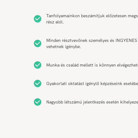
Tanfolyamainkon beszámítjuk előzetesen megsze
rész alól.
Minden résztvevőnek személyes és INGYENES k
vehetnek igénybe.
Munka és család mellett is könnyen elvégezhet
Gyakorlati oktatást igénylő képzéseink esetébe
Nagyobb létszámú jelentkezés esetén kihelyeze