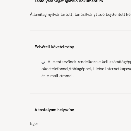
Tanfolyam végét igazoló dokumentum
Államilag nyilvántartott, tanúsítványt adó bejelentett k
Felvételi követelmény
A jelentkezőnek rendelkeznie kell számítógép
okostelefonnal/táblagéppel, illetve internetkapcso
és e-mail címmel.
A tanfolyam helyszíne
Eger