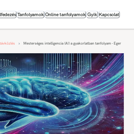
lfedezés
Tanfolyamok
Online tanfolyamok
Gyik
Kapcsolat
 távközlés
Mesterséges intelligencia (AI) a gyakorlatban tanfolyam - Eger