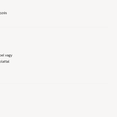
épzés
pel vagy
lattal