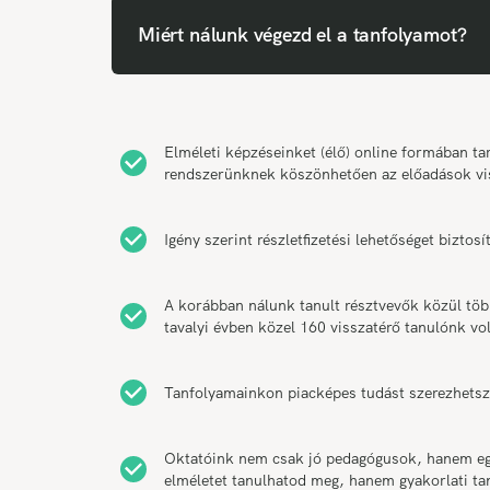
Miért nálunk végezd el a tanfolyamot?
Elméleti képzéseinket (élő) online formában 
rendszerünknek köszönhetően az előadások vi
Igény szerint részletfizetési lehetőséget bizt
A korábban nálunk tanult résztvevők közül tö
tavalyi évben közel 160 visszatérő tanulónk vol
Tanfolyamainkon piacképes tudást szerezhetsz
Oktatóink nem csak jó pedagógusok, hanem egy
elméletet tanulhatod meg, hanem gyakorlati t