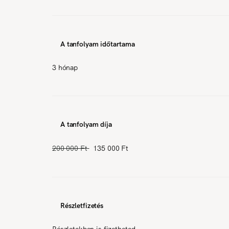
A tanfolyam időtartama
3 hónap
A tanfolyam díja
200 000 Ft
135 000 Ft
Részletfizetés
Részletekben is fizetheted