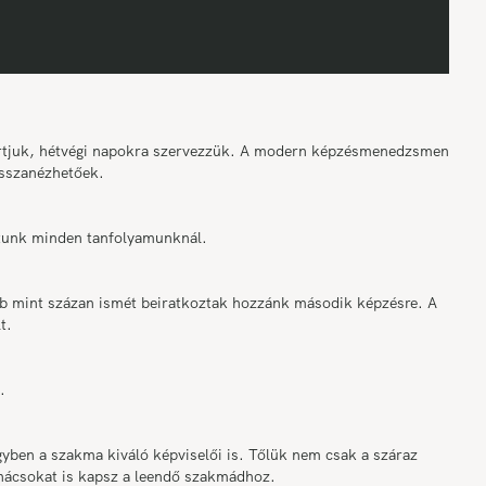
tartjuk, hétvégi napokra szervezzük. A modern képzésmenedzsment
sszanézhetőek.
osítunk minden tanfolyamunknál.
bb mint százan ismét beiratkoztak hozzánk második képzésre. A
t.
.
ben a szakma kiváló képviselői is. Tőlük nem csak a száraz
anácsokat is kapsz a leendő szakmádhoz.