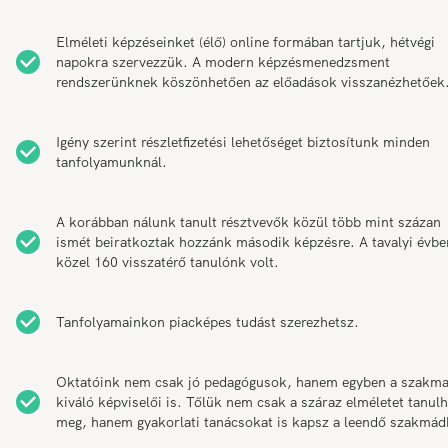
Elméleti képzéseinket (élő) online formában tartjuk, hétvégi
napokra szervezzük. A modern képzésmenedzsment
rendszerünknek köszönhetően az előadások visszanézhetőek
Igény szerint részletfizetési lehetőséget biztosítunk minden
tanfolyamunknál.
A korábban nálunk tanult résztvevők közül több mint százan
ismét beiratkoztak hozzánk második képzésre. A tavalyi évbe
közel 160 visszatérő tanulónk volt.
Tanfolyamainkon piacképes tudást szerezhetsz.
Oktatóink nem csak jó pedagógusok, hanem egyben a szakm
kiváló képviselői is. Tőlük nem csak a száraz elméletet tanul
meg, hanem gyakorlati tanácsokat is kapsz a leendő szakmád