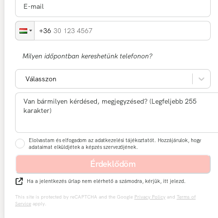
30 123 4567
Milyen időpontban kereshetünk telefonon?
Válasszon
Elolvastam és elfogadom az adatkezelési tájékoztatót. Hozzájárulok, hogy
adataimat elküldjétek a képzés szervezőjének.
Érdeklődöm
Ha a jelentkezés űrlap nem elérhető a számodra, kérjük, itt jelezd.
This site is protected by reCAPTCHA and the Google
Privacy Policy
and
Terms of
Service
apply.