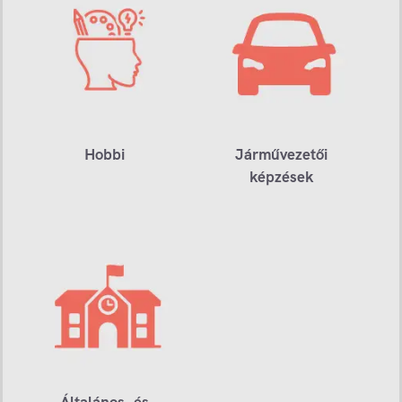
Hobbi
Járművezetői
képzések
Általános- és