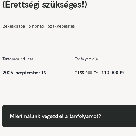
(Érettségi szükséges❗)
Békéscsaba
∙
6 hónap
∙
Szakképesítés
Tanfolyam indulása
Tanfolyam díja
2026. szeptember 19.
*
110 000 Ft
155 000 Ft
Miért nálunk végezd el a tanfolyamot?