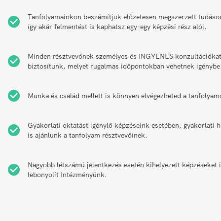
Tanfolyamainkon beszámítjuk előzetesen megszerzett tudáso
így akár felmentést is kaphatsz egy-egy képzési rész alól.
Minden résztvevőnek személyes és INGYENES konzultációka
biztosítunk, melyet rugalmas időpontokban vehetnek igénybe
Munka és család mellett is könnyen elvégezheted a tanfolyam
Gyakorlati oktatást igénylő képzéseink esetében, gyakorlati h
is ajánlunk a tanfolyam résztvevőinek.
Nagyobb létszámú jelentkezés esetén kihelyezett képzéseket 
lebonyolít Intézményünk.