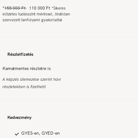
*
155 000 Ft
110 000 Ft
*
Sikeres
előzetes tudásszint méréssel, önállóan
szervezett tanfolyami gyakorlattal
Részletfizetés
Kamatmentes részletre is
A képzés ütemezése szerint havi
részletekben is fizethető
Kedvezmény
GYES-en, GYED-en