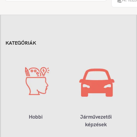
PK:
10323
KATEGÓRIÁK
Hobbi
Járművezetői
képzések