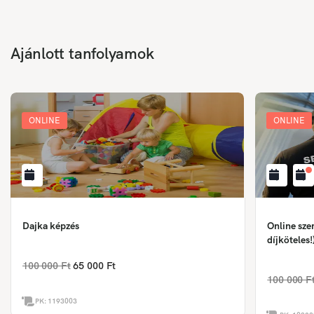
Ajánlott tanfolyamok
ONLINE
ONLINE
Dajka képzés
Online sze
díjköteles!
100 000 Ft
65 000 Ft
100 000 F
PK:
1193003