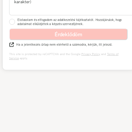
Elolvastam és elfogadom az adatkezelési tájékoztatót. Hozzájárulok, hogy
adataimat elküldjétek a képzés szervezőjének.
Érdeklődöm
Ha a jelentkezés űrlap nem elérhető a számodra, kérjük, itt jelezd.
This site is protected by reCAPTCHA and the Google
Privacy Policy
and
Terms of
Service
apply.