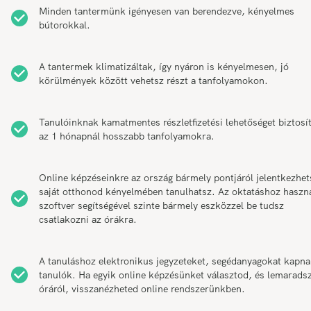
Minden tantermünk igényesen van berendezve, kényelmes
bútorokkal.
A tantermek klimatizáltak, így nyáron is kényelmesen, jó
körülmények között vehetsz részt a tanfolyamokon.
Tanulóinknak kamatmentes részletfizetési lehetőséget biztosí
az 1 hónapnál hosszabb tanfolyamokra.
Online képzéseinkre az ország bármely pontjáról jelentkezhet
saját otthonod kényelmében tanulhatsz. Az oktatáshoz haszn
szoftver segítségével szinte bármely eszközzel be tudsz
csatlakozni az órákra.
A tanuláshoz elektronikus jegyzeteket, segédanyagokat kapna
tanulók. Ha egyik online képzésünket választod, és lemarads
óráról, visszanézheted online rendszerünkben.