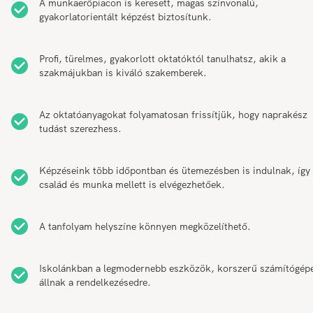
A munkaerőpiacon is keresett, magas színvonalú,
gyakorlatorientált képzést biztosítunk.
Profi, türelmes, gyakorlott oktatóktól tanulhatsz, akik a
szakmájukban is kiváló szakemberek.
Az oktatóanyagokat folyamatosan frissítjük, hogy naprakész
tudást szerezhess.
Képzéseink több időpontban és ütemezésben is indulnak, így
család és munka mellett is elvégezhetőek.
A tanfolyam helyszíne könnyen megközelíthető.
Iskolánkban a legmodernebb eszközök, korszerű számítógép
állnak a rendelkezésedre.