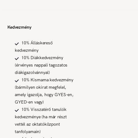
Kedvezmény
10% Álláskereső
kedvezmény
10% Diákkedvezmény
(érvényes nappali tagozatos
diákigazolvánnyal)
10% Kismama kedvezmény
(bármilyen okirat megfelel,
amely igazolja, hogy GYES-en,
GYED-en vagy)
10% Visszatérő tanulók
kedvezménye (ha már részt
vettél az oktatóközpont
tanfolyamain)