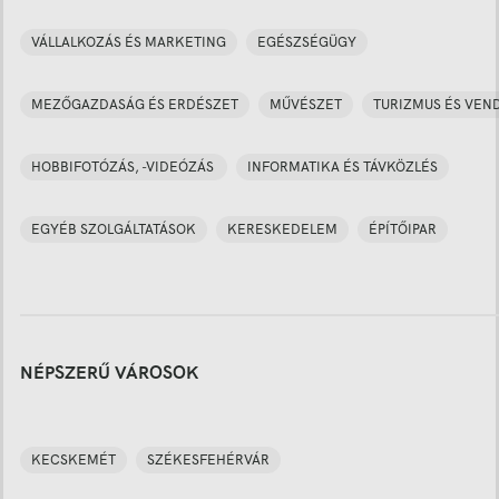
VÁLLALKOZÁS ÉS MARKETING
EGÉSZSÉGÜGY
MEZŐGAZDASÁG ÉS ERDÉSZET
MŰVÉSZET
TURIZMUS ÉS VEN
HOBBIFOTÓZÁS, -VIDEÓZÁS
INFORMATIKA ÉS TÁVKÖZLÉS
EGYÉB SZOLGÁLTATÁSOK
KERESKEDELEM
ÉPÍTŐIPAR
NÉPSZERŰ VÁROSOK
KECSKEMÉT
SZÉKESFEHÉRVÁR