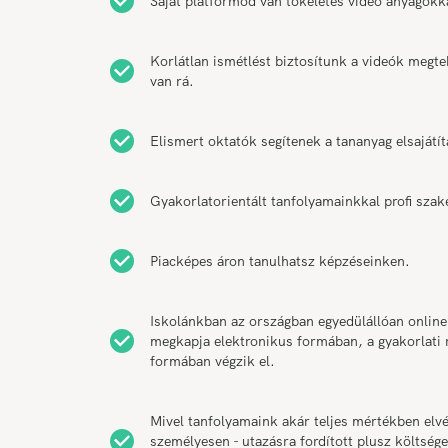
Saját platformod van tökéletes videó anyagokk
Korlátlan ismétlést biztosítunk a videók megt
van rá.
Elismert oktatók segítenek a tananyag elsajátí
Gyakorlatorientált tanfolyamainkkal profi szak
Piacképes áron tanulhatsz képzéseinken.
Iskolánkban az országban egyedülállóan online
megkapja elektronikus formában, a gyakorlati r
formában végzik el.
Mivel tanfolyamaink akár teljes mértékben elvé
személyesen - utazásra fordított plusz költsége