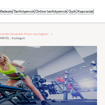
lfedezés
Tanfolyamok
Online tanfolyamok
Gyik
Kapcsolat
toktató (testépítés-fitness sportágban)
ÉNNYEL - Esztergom