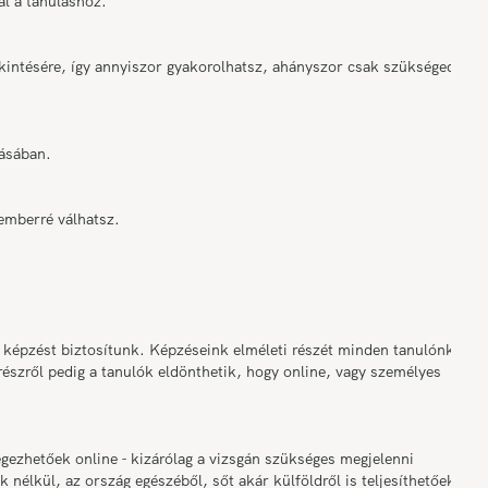
al a tanuláshoz.
ekintésére, így annyiszor gyakorolhatsz, ahányszor csak szükséged
tásában.
emberré válhatsz.
 képzést biztosítunk. Képzéseink elméleti részét minden tanulónk
észről pedig a tanulók eldönthetik, hogy online, vagy személyes
gezhetőek online - kizárólag a vizsgán szükséges megjelenni
k nélkül, az ország egészéből, sőt akár külföldről is teljesíthetőek a