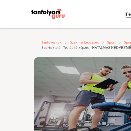
Fe
Tanfolyamok
Szakmai képzések
Sport
Spor
Sportoktató - Testépítő képzés - HATALMAS KEDVEZM