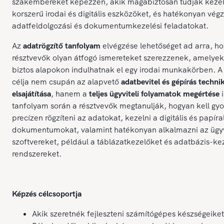
szakembereket képezzen, akik magabiztosan tudják kezel
korszerű irodai és digitális eszközöket, és hatékonyan végz
adatfeldolgozási és dokumentumkezelési feladatokat.
Az
adatrögzítő tanfolyam
elvégzése lehetőséget ad arra, ho
résztvevők olyan átfogó ismereteket szerezzenek, amelyek
biztos alapokon indulhatnak el egy irodai munkakörben. A
célja nem csupán az alapvető
adatbevitel és gépírás techni
elsajátítása
, hanem a
teljes ügyviteli folyamatok megértése
i
tanfolyam során a résztvevők megtanulják, hogyan kell gyo
precízen rögzíteni az adatokat, kezelni a digitális és papír
dokumentumokat, valamint hatékonyan alkalmazni az ügyv
szoftvereket, például a táblázatkezelőket és adatbázis-ke
rendszereket.
Képzés célcsoportja
Akik szeretnék fejleszteni számítógépes készségeiket