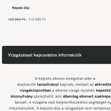
Képzés díja
150 000 Ft
110 000 Ft
Vizsgázással kapcsolatos információk
A képzés sikeres elvégzése után a
résztvevők
tanúsítványt
kapnak, mellyel az
akkreditá
vizsgaközpontban
a sikeres vizsga nyomán
képesítő
bizonyítvány
szerezhető, ami
államilag elismert szakképe
tanúsít. A vizsgára való bejelentkezéshez segítséget ny
intézményünk. A képzés díja a vizsgadíjat nem tartalmaz