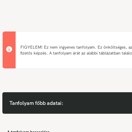
FIGYELEM! Ez nem ingyenes tanfolyam. Ez önköltséges, a
fizetős képzés. A tanfolyam árát az alábbi táblázatban talál
Tanfolyam főbb adatai:
A tanfolyam besorolása