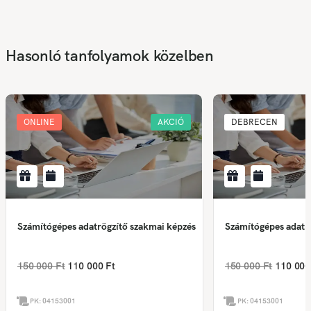
Hasonló tanfolyamok közelben
ONLINE
AKCIÓ
DEBRECEN
Számítógépes adatrögzítő szakmai képzés
Számítógépes adatr
150 000 Ft
110 000 Ft
150 000 Ft
110 000
PK:
04153001
PK:
04153001