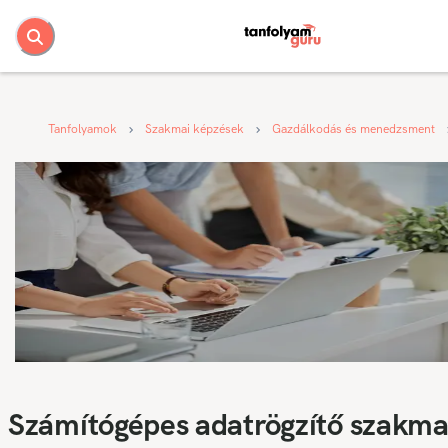
Tanfolyamok
Szakmai képzések
Gazdálkodás és menedzsment
Számítógépes adatrögzítő szakma