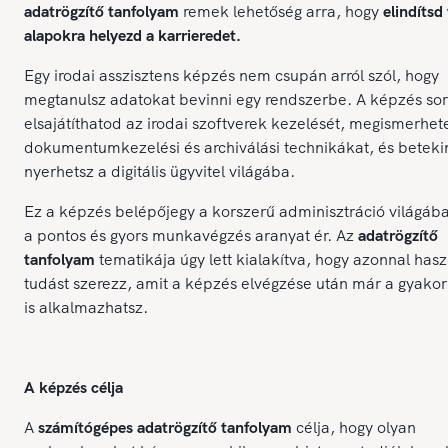
adatrögzítő tanfolyam
remek lehetőség arra, hogy
elindítsd
alapokra helyezd a karrieredet.
Egy irodai asszisztens képzés nem csupán arról szól, hogy
megtanulsz adatokat bevinni egy rendszerbe. A képzés so
elsajátíthatod az irodai szoftverek kezelését, megismerhet
dokumentumkezelési és archiválási technikákat, és beteki
nyerhetsz a digitális ügyvitel világába.
Ez a képzés belépőjegy a korszerű adminisztráció világába
a pontos és gyors munkavégzés aranyat ér. Az
adatrögzítő
tanfolyam
tematikája úgy lett kialakítva, hogy azonnal has
tudást szerezz, amit a képzés elvégzése után már a gyako
is alkalmazhatsz.
A képzés célja
A
számítógépes adatrögzítő tanfolyam
célja, hogy olyan