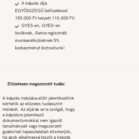
A képzés díja
EGYÖSSZEGŰ befizetéssel
150.000 Ft helyett 110.000 Ft!
GYES-en, GYED-en
lévőknek, illetve regisztrált
munkanélkülieknek 5%
kedvezményt biztosítunk!
Előzetesen megszerzett tudás:
A képzés indulása előtt jelentkezőink
kérhetik az előzetes tudásszint
mérését. Az eljárás arra szolgál, hogy
a képzésre jelentkező
dokumentumokkal nem igazolt
tanulmányait vagy megszerzett
gyakorlati tapasztalatait elismerjük,
ha azok alkalmassá teszik a képzés