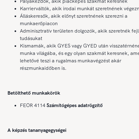
Pályakezdők, akik piacképes szakmát keresnek
Karrierváltók, akik irodai munkát szeretnének végezn
Álláskeresők, akik előnyt szeretnének szerezni a
munkaerőpiacon
Adminisztratív területen dolgozók, akik szeretnék fej
tudásukat
Kismamák, akik GYES vagy GYED után visszatérnén
munka világába, és egy olyan szakmát keresnek, am
lehetővé teszi a rugalmas munkavégzést akár
részmunkaidőben is.
Betölthető munkakörök
FEOR 4114
Számítógépes adatrögzítő
A képzés tananyagegységei