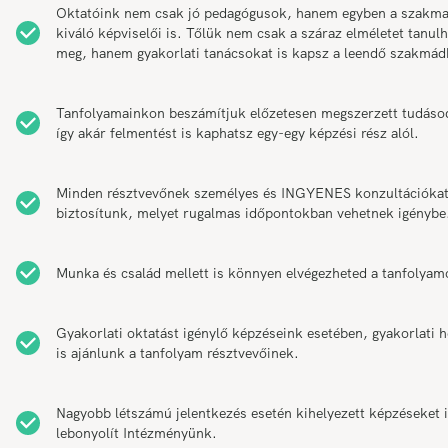
Oktatóink nem csak jó pedagógusok, hanem egyben a szakm
kiváló képviselői is. Tőlük nem csak a száraz elméletet tanul
meg, hanem gyakorlati tanácsokat is kapsz a leendő szakmád
Tanfolyamainkon beszámítjuk előzetesen megszerzett tudáso
így akár felmentést is kaphatsz egy-egy képzési rész alól.
Minden résztvevőnek személyes és INGYENES konzultációka
biztosítunk, melyet rugalmas időpontokban vehetnek igénybe
Munka és család mellett is könnyen elvégezheted a tanfolyam
Gyakorlati oktatást igénylő képzéseink esetében, gyakorlati h
is ajánlunk a tanfolyam résztvevőinek.
Nagyobb létszámú jelentkezés esetén kihelyezett képzéseket 
lebonyolít Intézményünk.