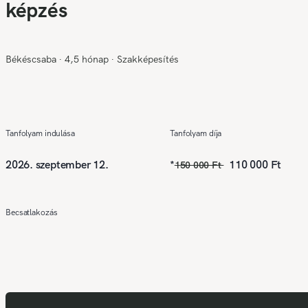
képzés
Békéscsaba
∙
4,5 hónap
∙
Szakképesítés
Tanfolyam indulása
Tanfolyam díja
2026. szeptember 12.
*
110 000 Ft
150 000 Ft
Becsatlakozás