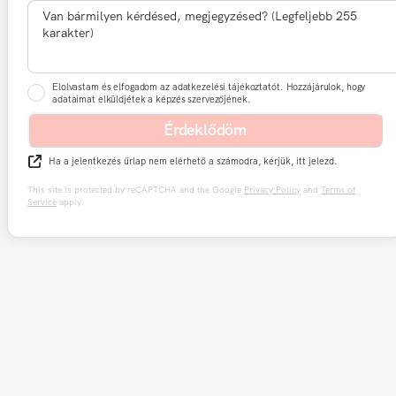
Elolvastam és elfogadom az adatkezelési tájékoztatót. Hozzájárulok, hogy
adataimat elküldjétek a képzés szervezőjének.
Érdeklődöm
Ha a jelentkezés űrlap nem elérhető a számodra, kérjük, itt jelezd.
This site is protected by reCAPTCHA and the Google
Privacy Policy
and
Terms of
Service
apply.