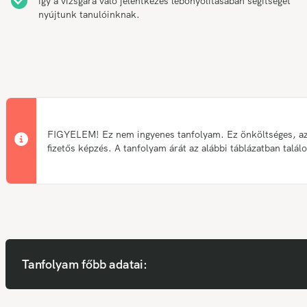
így a vizsgára való jelentkezés lebonyolításában segítséget
nyújtunk tanulóinknak.
FIGYELEM! Ez nem ingyenes tanfolyam. Ez önköltséges, a
fizetős képzés. A tanfolyam árát az alábbi táblázatban talál
Tanfolyam főbb adatai: