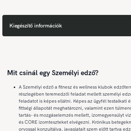
Kiegészítő információk
Mit csinál egy Személyi edző?
A Személyi edző a fitnesz és wellness klubok edzőte
részlegében teremedzői feladat mellett személyi edz
feladatot is képes ellátni. Képes az ügyfél testalkati é
fittségi állapotát meghatározni, valamint ezen túlme
tartás- és mozgáselemzés mellett, izomegyensúlyt viz
és CORE izomteszteket elvégezni. Krónikus betegek
orvossal konzultálva, javaslatait szem előtt tartva edz