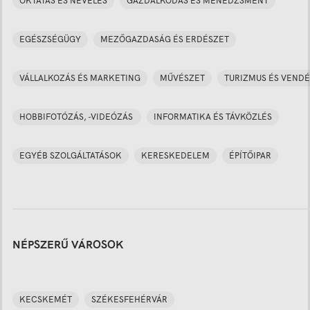
OKTATÁS ÉS NEVELÉS
GAZDÁLKODÁS ÉS MENEDZSMENT
EGÉSZSÉGÜGY
MEZŐGAZDASÁG ÉS ERDÉSZET
VÁLLALKOZÁS ÉS MARKETING
MŰVÉSZET
TURIZMUS ÉS VENDÉ
HOBBIFOTÓZÁS, -VIDEÓZÁS
INFORMATIKA ÉS TÁVKÖZLÉS
EGYÉB SZOLGÁLTATÁSOK
KERESKEDELEM
ÉPÍTŐIPAR
NÉPSZERŰ VÁROSOK
KECSKEMÉT
SZÉKESFEHÉRVÁR