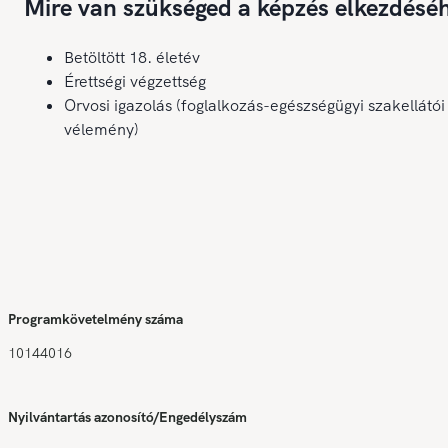
Mire van szükséged a képzés elkezdésé
Betöltött 18. életév
Érettségi végzettség
Orvosi igazolás (foglalkozás-egészségügyi szakellátói
vélemény)
Programkövetelmény száma
10144016
Nyilvántartás azonosító/Engedélyszám