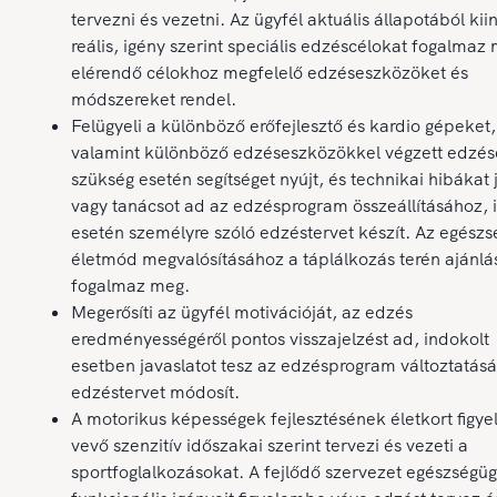
tervezni és vezetni. Az ügyfél aktuális állapotából kii
reális, igény szerint speciális edzéscélokat fogalmaz
elérendő célokhoz megfelelő edzéseszközöket és
módszereket rendel.
Felügyeli a különböző erőfejlesztő és kardio gépeket,
valamint különböző edzéseszközökkel végzett edzés
szükség esetén segítséget nyújt, és technikai hibákat j
vagy tanácsot ad az edzésprogram összeállításához, 
esetén személyre szóló edzéstervet készít. Az egészs
életmód megvalósításához a táplálkozás terén ajánlá
fogalmaz meg.
Megerősíti az ügyfél motivációját, az edzés
eredményességéről pontos visszajelzést ad, indokolt
esetben javaslatot tesz az edzésprogram változtatásá
edzéstervet módosít.
A motorikus képességek fejlesztésének életkort figy
vevő szenzitív időszakai szerint tervezi és vezeti a
sportfoglalkozásokat. A fejlődő szervezet egészségüg