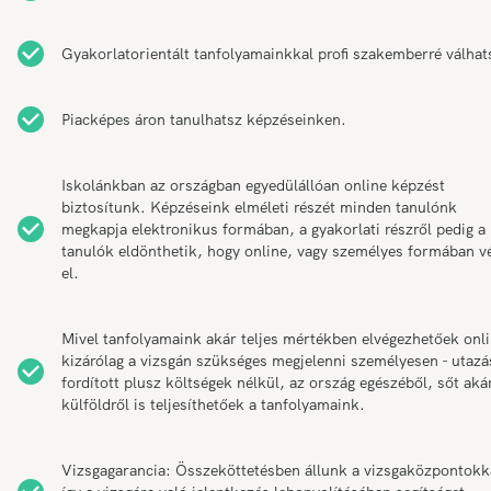
Gyakorlatorientált tanfolyamainkkal profi szakemberré válhat
Piacképes áron tanulhatsz képzéseinken.
Iskolánkban az országban egyedülállóan online képzést
biztosítunk. Képzéseink elméleti részét minden tanulónk
megkapja elektronikus formában, a gyakorlati részről pedig a
tanulók eldönthetik, hogy online, vagy személyes formában v
el.
Mivel tanfolyamaink akár teljes mértékben elvégezhetőek onli
kizárólag a vizsgán szükséges megjelenni személyesen - utazá
fordított plusz költségek nélkül, az ország egészéből, sőt aká
külföldről is teljesíthetőek a tanfolyamaink.
Vizsgagarancia: Összeköttetésben állunk a vizsgaközpontokk