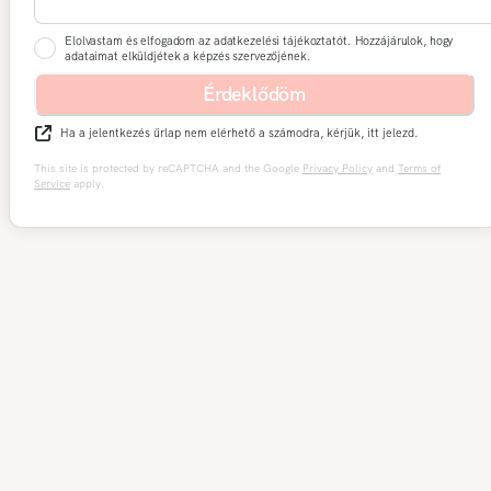
Elolvastam és elfogadom az adatkezelési tájékoztatót. Hozzájárulok, hogy
adataimat elküldjétek a képzés szervezőjének.
Érdeklődöm
Ha a jelentkezés űrlap nem elérhető a számodra, kérjük, itt jelezd.
This site is protected by reCAPTCHA and the Google
Privacy Policy
and
Terms of
Service
apply.