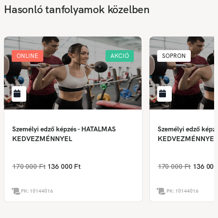
Hasonló tanfolyamok közelben
ONLINE
AKCIÓ
SOPRON
Személyi edző képzés - HATALMAS
Személyi edző képz
KEDVEZMÉNNYEL
KEDVEZMÉNNYEL
170 000 Ft
136 000 Ft
170 000 Ft
136 000
PK:
10144016
PK:
10144016