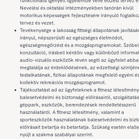
funkcionális igényeit figyelembe véve edzést tervez é
Nevelési és oktatási intézményekben tanórán kívül
motorikus képességek fejlesztésére irányuló foglalk
tervez és vezet.
Tevékenysége a lakosság fittségi állapotának javításá
irányul, népszerűsíti az egészséges életmódot,
egészségmegőrzést és a mozgásprogramokat. Szóbel
konzultáció, írásbeli kérdőív vagy különböző informat
audio-vizuális eszközök révén segíti az ügyfelet abb
megtalálja az érdeklődésének, az edzettségi szintjén
testalkatának, fizikai állapotának megfelelő egyéni é
kollektív rekreációs mozgásprogramot.
Tájékoztatást ad az ügyfeleknek a fitnesz létesítmény
balesetvédelmi és biztonsági előírásairól, szolgáltatás
géppark, eszközök, berendezések rendeltetésszerű
használatáról. A fitnesz létesítmény, valamint a
sporteszközök használatának balesetvédelmi és bizt
előírásait betartja és betartatja. Szükség esetén elsős
nyújt a szakma szabályai szerint.