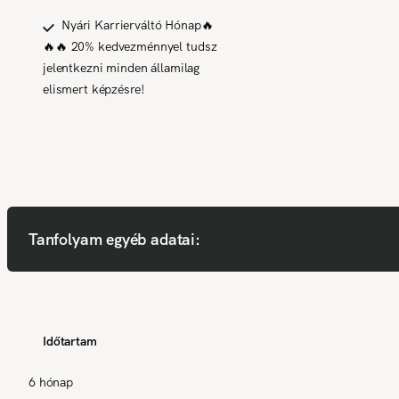
Nyári Karrierváltó Hónap🔥
🔥🔥 20% kedvezménnyel tudsz
jelentkezni minden államilag
elismert képzésre!
Tanfolyam egyéb adatai:
Időtartam
6 hónap