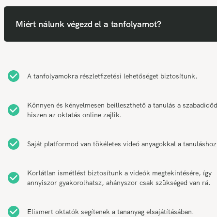
Miért nálunk végezd el a tanfolyamot?
A tanfolyamokra részletfizetési lehetőséget biztosítunk.
Könnyen és kényelmesen beilleszthető a tanulás a szabadidő
hiszen az oktatás online zajlik.
Saját platformod van tökéletes videó anyagokkal a tanuláshoz
Korlátlan ismétlést biztosítunk a videók megtekintésére, így
annyiszor gyakorolhatsz, ahányszor csak szükséged van rá.
Elismert oktatók segítenek a tananyag elsajátításában.