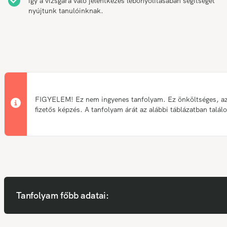
így a vizsgára való jelentkezés lebonyolításában segítséget
nyújtunk tanulóinknak.
FIGYELEM! Ez nem ingyenes tanfolyam. Ez önköltséges, a
fizetős képzés. A tanfolyam árát az alábbi táblázatban talál
Tanfolyam főbb adatai: