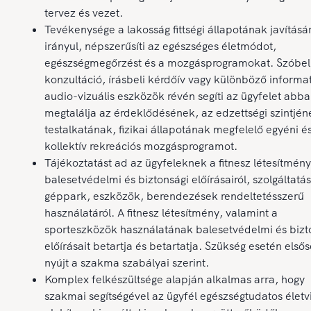
tervez és vezet.
Tevékenysége a lakosság fittségi állapotának javításá
irányul, népszerűsíti az egészséges életmódot,
egészségmegőrzést és a mozgásprogramokat. Szóbel
konzultáció, írásbeli kérdőív vagy különböző informat
audio-vizuális eszközök révén segíti az ügyfelet abb
megtalálja az érdeklődésének, az edzettségi szintjén
testalkatának, fizikai állapotának megfelelő egyéni é
kollektív rekreációs mozgásprogramot.
Tájékoztatást ad az ügyfeleknek a fitnesz létesítmény
balesetvédelmi és biztonsági előírásairól, szolgáltatás
géppark, eszközök, berendezések rendeltetésszerű
használatáról. A fitnesz létesítmény, valamint a
sporteszközök használatának balesetvédelmi és bizt
előírásait betartja és betartatja. Szükség esetén elsős
nyújt a szakma szabályai szerint.
Komplex felkészültsége alapján alkalmas arra, hogy
szakmai segítségével az ügyfél egészségtudatos életvi