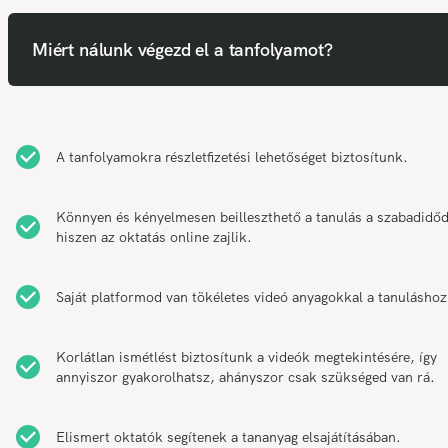
Miért nálunk végezd el a tanfolyamot?
A tanfolyamokra részletfizetési lehetőséget biztosítunk.
Könnyen és kényelmesen beilleszthető a tanulás a szabadidő
hiszen az oktatás online zajlik.
Saját platformod van tökéletes videó anyagokkal a tanuláshoz
Korlátlan ismétlést biztosítunk a videók megtekintésére, így
annyiszor gyakorolhatsz, ahányszor csak szükséged van rá.
Elismert oktatók segítenek a tananyag elsajátításában.