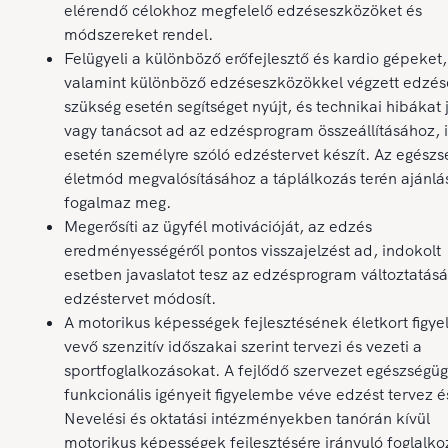
elérendő célokhoz megfelelő edzéseszközöket és
módszereket rendel.
Felügyeli a különböző erőfejlesztő és kardio gépeket,
valamint különböző edzéseszközökkel végzett edzés
szükség esetén segítséget nyújt, és technikai hibákat j
vagy tanácsot ad az edzésprogram összeállításához, 
esetén személyre szóló edzéstervet készít. Az egészs
életmód megvalósításához a táplálkozás terén ajánlá
fogalmaz meg.
Megerősíti az ügyfél motivációját, az edzés
eredményességéről pontos visszajelzést ad, indokolt
esetben javaslatot tesz az edzésprogram változtatásá
edzéstervet módosít.
A motorikus képességek fejlesztésének életkort figy
vevő szenzitív időszakai szerint tervezi és vezeti a
sportfoglalkozásokat. A fejlődő szervezet egészségüg
funkcionális igényeit figyelembe véve edzést tervez é
Nevelési és oktatási intézményekben tanórán kívül
motorikus képességek fejlesztésére irányuló foglalk