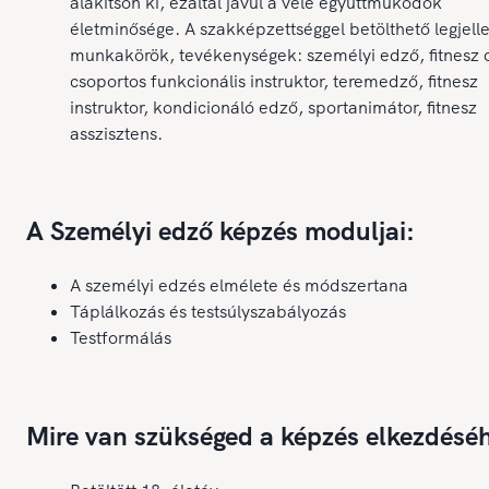
alakítson ki, ezáltal javul a vele együttműködők
életminősége. A szakképzettséggel betölthető legjel
munkakörök, tevékenységek: személyi edző, fitnesz 
csoportos funkcionális instruktor, teremedző, fitnesz
instruktor, kondicionáló edző, sportanimátor, fitnesz
asszisztens.
A Személyi edző képzés moduljai:
A személyi edzés elmélete és módszertana
Táplálkozás és testsúlyszabályozás
Testformálás
Mire van szükséged a képzés elkezdésé