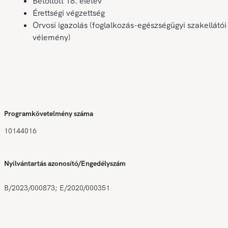
Betöltött 18. életév
Érettségi végzettség
Orvosi igazolás (foglalkozás-egészségügyi szakellátói
vélemény)
Programkövetelmény száma
10144016
Nyilvántartás azonosító/Engedélyszám
B/2023/000873; E/2020/000351