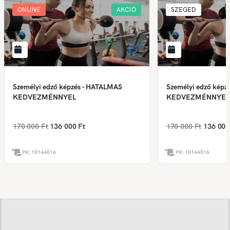
ONLINE
AKCIÓ
SZEGED
Személyi edző képzés - HATALMAS
Személyi edző képz
KEDVEZMÉNNYEL
KEDVEZMÉNNYEL
170 000 Ft
136 000 Ft
170 000 Ft
136 000
PK:
10144016
PK:
10144016