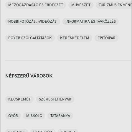
MEZŐGAZDASÁG ÉS ERDÉSZET
MŰVÉSZET
TURIZMUS ÉS VEN
HOBBIFOTÓZÁS, -VIDEÓZÁS
INFORMATIKA ÉS TÁVKÖZLÉS
EGYÉB SZOLGÁLTATÁSOK
KERESKEDELEM
ÉPÍTŐIPAR
NÉPSZERŰ VÁROSOK
KECSKEMÉT
SZÉKESFEHÉRVÁR
GYŐR
MISKOLC
TATABÁNYA