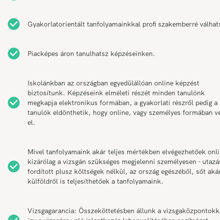
Gyakorlatorientált tanfolyamainkkal profi szakemberré válhat
Piacképes áron tanulhatsz képzéseinken.
Iskolánkban az országban egyedülállóan online képzést
biztosítunk. Képzéseink elméleti részét minden tanulónk
megkapja elektronikus formában, a gyakorlati részről pedig a
tanulók eldönthetik, hogy online, vagy személyes formában v
el.
Mivel tanfolyamaink akár teljes mértékben elvégezhetőek onli
kizárólag a vizsgán szükséges megjelenni személyesen - utazá
fordított plusz költségek nélkül, az ország egészéből, sőt aká
külföldről is teljesíthetőek a tanfolyamaink.
Vizsgagarancia: Összeköttetésben állunk a vizsgaközpontokk