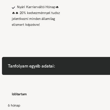
Nyári Karrierváltó Hónap🔥
🔥🔥 20% kedvezménnyel tudsz
jelentkezni minden államilag
elismert képzésre!
Tanfolyam egyéb adatai:
Időtartam
6 hónap