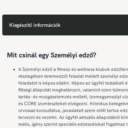
Kiegészítő információk
Mit csinál egy Személyi edző?
A Személyi edző a fitnesz és wellness klubok edzőte
részlegében teremedzői feladat mellett személyi edz
feladatot is képes ellátni. Képes az ügyfél testalkati é
fittségi állapotát meghatározni, valamint ezen túlme
tartás- és mozgáselemzés mellett, izomegyensúlyt viz
és CORE izomteszteket elvégezni. Krónikus betegek
orvossal konzultálva, javaslatait szem előtt tartva edz
tervezni és vezetni. Az ügyfél aktuális állapotából kii
reális, igény szerint speciális edzéscélokat fogalmaz