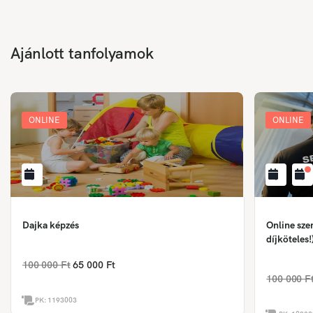
Ajánlott tanfolyamok
ONLINE
ONLINE
Dajka képzés
Online sze
díjköteles!
100 000 Ft
65 000 Ft
100 000 F
PK:
1193003