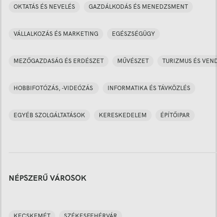
OKTATÁS ÉS NEVELÉS
GAZDÁLKODÁS ÉS MENEDZSMENT
VÁLLALKOZÁS ÉS MARKETING
EGÉSZSÉGÜGY
MEZŐGAZDASÁG ÉS ERDÉSZET
MŰVÉSZET
TURIZMUS ÉS VEN
HOBBIFOTÓZÁS, -VIDEÓZÁS
INFORMATIKA ÉS TÁVKÖZLÉS
EGYÉB SZOLGÁLTATÁSOK
KERESKEDELEM
ÉPÍTŐIPAR
NÉPSZERŰ VÁROSOK
KECSKEMÉT
SZÉKESFEHÉRVÁR