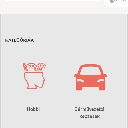
PK:
10323
KATEGÓRIÁK
Hobbi
Járművezetői
képzések