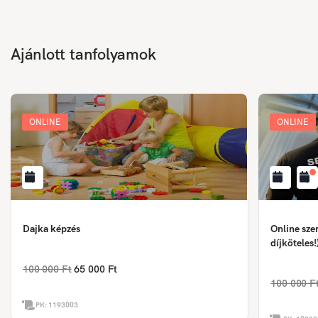
Ajánlott tanfolyamok
ONLINE
ONLINE
Dajka képzés
Online sze
díjköteles!
100 000 Ft
65 000 Ft
100 000 F
PK:
1193003