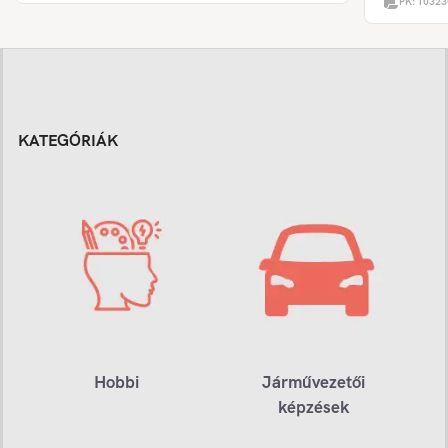
PK:
10323
KATEGÓRIÁK
Hobbi
Járművezetői
képzések