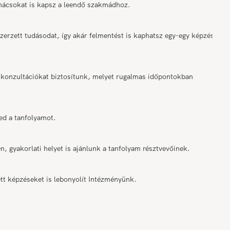
anácsokat is kapsz a leendő szakmádhoz.
rzett tudásodat, így akár felmentést is kaphatsz egy-egy képzési
onzultációkat biztosítunk, melyet rugalmas időpontokban
ed a tanfolyamot.
n, gyakorlati helyet is ajánlunk a tanfolyam résztvevőinek.
tt képzéseket is lebonyolít Intézményünk.