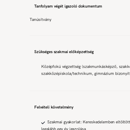
Tanfolyam végét igazoló dokumentum
Tanúsítvány
Szükséges szakmai előképzettség
Középfokú végzettség (szakmunkásképző, szakk
szakközépiskola/technikum, gimnázium bizonyít
Felvételi követelmény
Szakmai gyakorlat: Kereskedelemben eltöltöt
legalább egy év igazolása