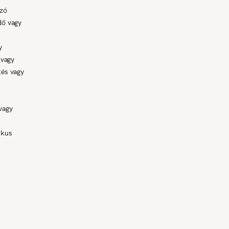
azó
dő vagy
y
 vagy
tés vagy
vagy
ikus