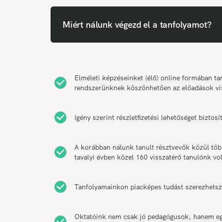
Miért nálunk végezd el a tanfolyamot?
Elméleti képzéseinket (élő) online formában 
rendszerünknek köszönhetően az előadások vi
Igény szerint részletfizetési lehetőséget bizt
A korábban nálunk tanult résztvevők közül tö
tavalyi évben közel 160 visszatérő tanulónk vol
Tanfolyamainkon piacképes tudást szerezhetsz
Oktatóink nem csak jó pedagógusok, hanem egy