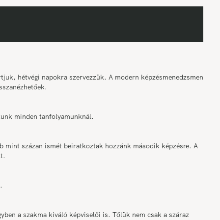
tartjuk, hétvégi napokra szervezzük. A modern képzésmenedzsment
sszanézhetőek.
osítunk minden tanfolyamunknál.
bb mint százan ismét beiratkoztak hozzánk második képzésre. A
t.
.
ben a szakma kiváló képviselői is. Tőlük nem csak a száraz