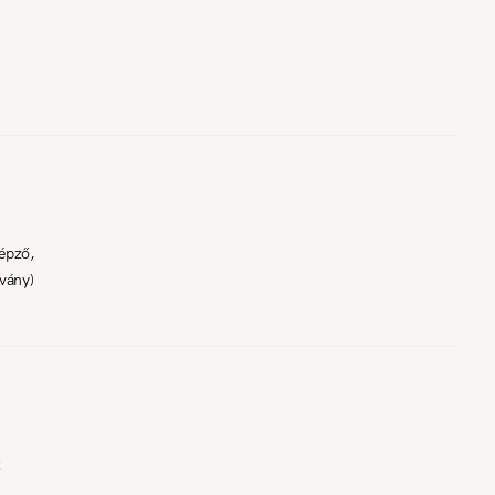
épző,
vány)
t