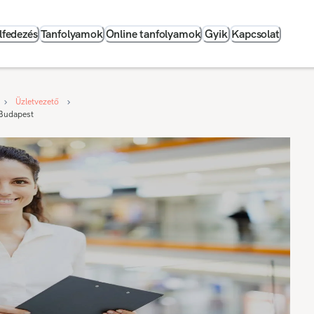
lfedezés
Tanfolyamok
Online tanfolyamok
Gyik
Kapcsolat
Üzletvezető
 Budapest