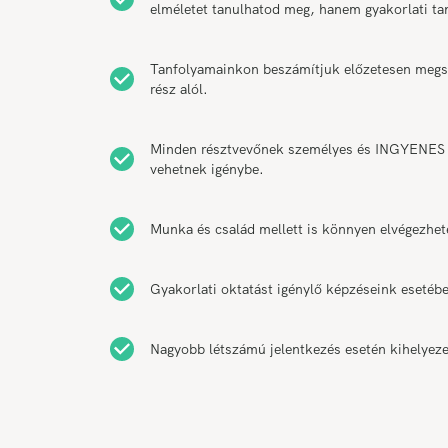
elméletet tanulhatod meg, hanem gyakorlati t
Tanfolyamainkon beszámítjuk előzetesen megsze
rész alól.
Minden résztvevőnek személyes és INGYENES k
vehetnek igénybe.
Munka és család mellett is könnyen elvégezhet
Gyakorlati oktatást igénylő képzéseink esetébe
Nagyobb létszámú jelentkezés esetén kihelyeze