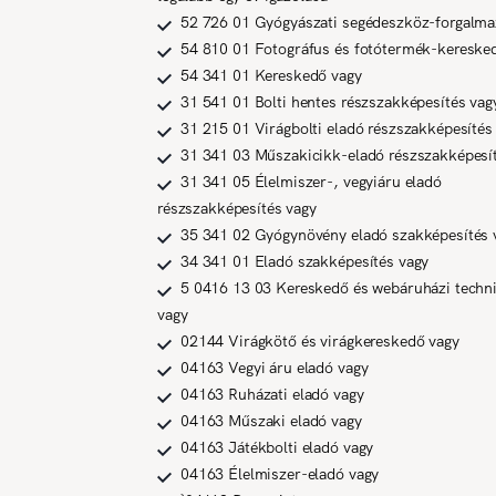
52 726 01 Gyógyászati segédeszköz-forgalm
54 810 01 Fotográfus és fotótermék-kereske
54 341 01 Kereskedő vagy
31 541 01 Bolti hentes részszakképesítés vag
31 215 01 Virágbolti eladó részszakképesítés
31 341 03 Műszakicikk-eladó részszakképesí
31 341 05 Élelmiszer-, vegyiáru eladó
részszakképesítés vagy
35 341 02 Gyógynövény eladó szakképesítés 
34 341 01 Eladó szakképesítés vagy
5 0416 13 03 Kereskedő és webáruházi techn
vagy
02144 Virágkötő és virágkereskedő vagy
04163 Vegyi áru eladó vagy
04163 Ruházati eladó vagy
04163 Műszaki eladó vagy
04163 Játékbolti eladó vagy
04163 Élelmiszer-eladó vagy