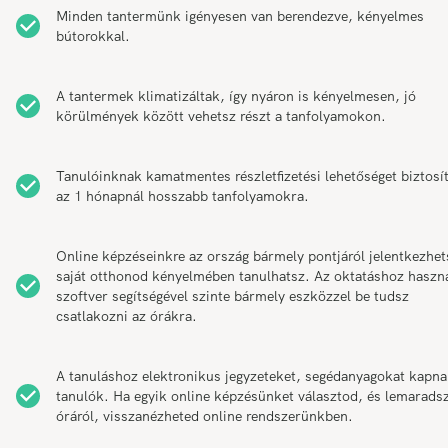
Minden tantermünk igényesen van berendezve, kényelmes
bútorokkal.
A tantermek klimatizáltak, így nyáron is kényelmesen, jó
körülmények között vehetsz részt a tanfolyamokon.
Tanulóinknak kamatmentes részletfizetési lehetőséget biztosí
az 1 hónapnál hosszabb tanfolyamokra.
Online képzéseinkre az ország bármely pontjáról jelentkezhet
saját otthonod kényelmében tanulhatsz. Az oktatáshoz haszn
szoftver segítségével szinte bármely eszközzel be tudsz
csatlakozni az órákra.
A tanuláshoz elektronikus jegyzeteket, segédanyagokat kapna
tanulók. Ha egyik online képzésünket választod, és lemarads
óráról, visszanézheted online rendszerünkben.