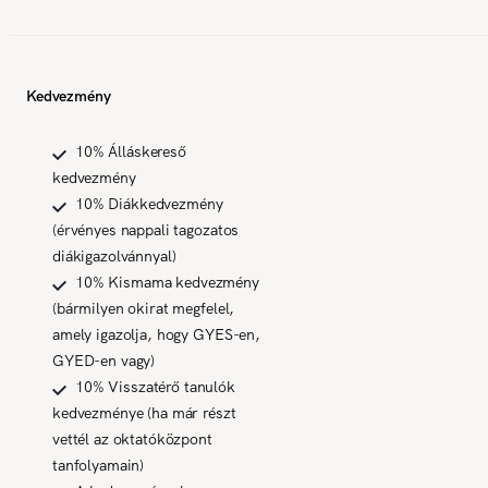
Kedvezmény
10% Álláskereső
kedvezmény
10% Diákkedvezmény
(érvényes nappali tagozatos
diákigazolvánnyal)
10% Kismama kedvezmény
(bármilyen okirat megfelel,
amely igazolja, hogy GYES-en,
GYED-en vagy)
10% Visszatérő tanulók
kedvezménye (ha már részt
vettél az oktatóközpont
tanfolyamain)