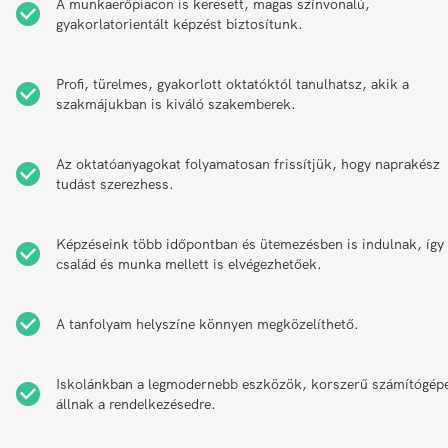
A munkaerőpiacon is keresett, magas színvonalú,
gyakorlatorientált képzést biztosítunk.
Profi, türelmes, gyakorlott oktatóktól tanulhatsz, akik a
szakmájukban is kiváló szakemberek.
Az oktatóanyagokat folyamatosan frissítjük, hogy naprakész
tudást szerezhess.
Képzéseink több időpontban és ütemezésben is indulnak, így
család és munka mellett is elvégezhetőek.
A tanfolyam helyszíne könnyen megközelíthető.
Iskolánkban a legmodernebb eszközök, korszerű számítógép
állnak a rendelkezésedre.