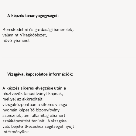
A képzés tananyagegységei:
Kereskedelmi és gazdasági ismeretek,
valamint Virágkötészet,
növényismeret
Vizsgával kapcsolatos információk:
A képzés sikeres elvégzése után a
résztvevők tanúsítványt kapnak,
mellyel az akkreditált
vizsgaközpontban a sikeres vizsga
nyomán képesítő bizonyítvány
szereznek, ami államilag elismert
szakképesítést tanúsít. A vizsgára
való bejelentkezéshez segítséget nyújt
intézményünk.