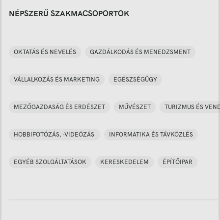
NÉPSZERŰ SZAKMACSOPORTOK
OKTATÁS ÉS NEVELÉS
GAZDÁLKODÁS ÉS MENEDZSMENT
VÁLLALKOZÁS ÉS MARKETING
EGÉSZSÉGÜGY
MEZŐGAZDASÁG ÉS ERDÉSZET
MŰVÉSZET
TURIZMUS ÉS VEN
HOBBIFOTÓZÁS, -VIDEÓZÁS
INFORMATIKA ÉS TÁVKÖZLÉS
EGYÉB SZOLGÁLTATÁSOK
KERESKEDELEM
ÉPÍTŐIPAR