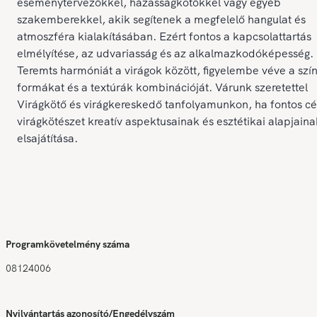
eseménytervezőkkel, házasságkötőkkel vagy egyéb
szakemberekkel, akik segítenek a megfelelő hangulat és
atmoszféra kialakításában. Ezért fontos a kapcsolattartás
elmélyítése, az udvariasság és az alkalmazkodóképesség.
Teremts harmóniát a virágok között, figyelembe véve a szí
formákat és a textúrák kombinációját. Várunk szeretettel
Virágkötő és virágkereskedő tanfolyamunkon, ha fontos cé
virágkötészet kreatív aspektusainak és esztétikai alapjaina
elsajátítása.
Programkövetelmény száma
08124006
Nyilvántartás azonosító/Engedélyszám