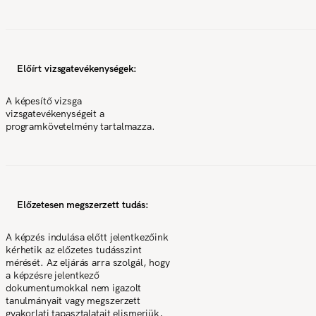
Előírt vizsgatevékenységek:
A képesítő vizsga
vizsgatevékenységeit a
programkövetelmény tartalmazza.
Előzetesen megszerzett tudás:
A képzés indulása előtt jelentkezőink
kérhetik az előzetes tudásszint
mérését. Az eljárás arra szolgál, hogy
a képzésre jelentkező
dokumentumokkal nem igazolt
tanulmányait vagy megszerzett
gyakorlati tapasztalatait elismerjük,