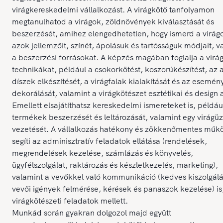
virágkereskedelmi vállalkozást. A virágkötő tanfolyamon
megtanulhatod a virágok, zöldnövények kiválasztását és
beszerzését, amihez elengedhetetlen, hogy ismerd a virág
azok jellemzőit, színét, ápolásuk és tartósságuk módjait, v
a beszerzési forrásokat. A képzés magában foglalja a virá
technikákat, például a csokorkötést, koszorúkészítést, az a
díszek elkészítését, a virágfalak kialakítását és az esemén
dekorálását, valamint a virágkötészet esztétikai és design a
Emellett elsajátíthatsz kereskedelmi ismereteket is, példáu
termékek beszerzését és leltározását, valamint egy virágüz
vezetését. A vállalkozás hatékony és zökkenőmentes műk
segíti az adminisztratív feladatok ellátása (rendelések,
megrendelések kezelése, számlázás és könyvelés,
ügyfélszolgálat, raktározás és készletkezelés, marketing),
valamint a vevőkkel való kommunikáció (kedves kiszolgálá
vevői igények felmérése, kérések és panaszok kezelése) is
virágkötészeti feladatok mellett.
Munkád során gyakran dolgozol majd együtt