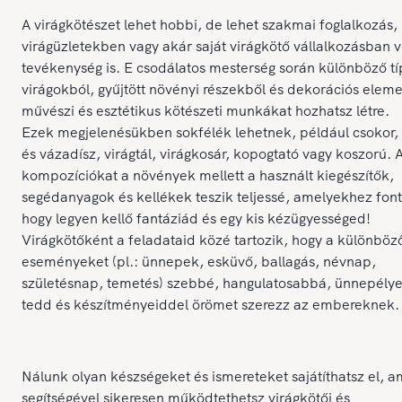
A virágkötészet lehet hobbi, de lehet szakmai foglalkozás,
virágüzletekben vagy akár saját virágkötő vállalkozásban v
tevékenység is. E csodálatos mesterség során különböző t
virágokból, gyűjtött növényi részekből és dekorációs elem
művészi és esztétikus kötészeti munkákat hozhatsz létre.
Ezek megjelenésükben sokfélék lehetnek, például csokor, a
és vázadísz, virágtál, virágkosár, kopogtató vagy koszorú. 
kompozíciókat a növények mellett a használt kiegészítők,
segédanyagok és kellékek teszik teljessé, amelyekhez font
hogy legyen kellő fantáziád és egy kis kézügyességed!
Virágkötőként a feladataid közé tartozik, hogy a különböz
eseményeket (pl.: ünnepek, esküvő, ballagás, névnap,
születésnap, temetés) szebbé, hangulatosabbá, ünnepély
tedd és készítményeiddel örömet szerezz az embereknek.
Nálunk olyan készségeket és ismereteket sajátíthatsz el, 
segítségével sikeresen működtethetsz virágkötői és