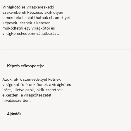
Virágkötő és virágkereskedő
szakemberek képzése, akik olyan
ismereteket sajátíthatnak el, amellyel
képesek lesznek sikeresen
működtetni egy virágkötői és
virágkereskedelmi vállalkozást.
Képzés célcsoportja:
Azok, akik szenvedéllyel kötnek
virágokat és érdeklődnek a virágkötés
iránt, illetve azok, akik szeretnék
elkezdeni a virágkötészetet
hivatásszerűen.
Ajándék