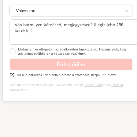
Válasszon
Elolvastam és elfogadom az adatkezelési tájékoztatót. Hozzájárulok, hogy
adataimat elküldjétek a képzés szervezőjének.
Érdeklődöm
Ha a jelentkezés űrlap nem elérhető a számodra, kérjük, itt jelezd.
This site is protected by reCAPTCHA and the Google
Privacy Policy
and
Terms of
Service
apply.