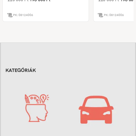
PK:
08124006
PK:
08124006
KATEGÓRIÁK