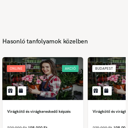
Hasonló tanfolyamok közelben
ONLINE
AKCIÓ
BUDAPEST
Virágkötő és virágkereskedő képzés
Virágkötő és virágk
220 000 Ft
198 000 Ft
220 000 Ft
198 000