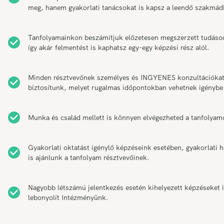
meg, hanem gyakorlati tanácsokat is kapsz a leendő szakmád
Tanfolyamainkon beszámítjuk előzetesen megszerzett tudáso
így akár felmentést is kaphatsz egy-egy képzési rész alól.
Minden résztvevőnek személyes és INGYENES konzultációka
biztosítunk, melyet rugalmas időpontokban vehetnek igénybe
Munka és család mellett is könnyen elvégezheted a tanfolyam
Gyakorlati oktatást igénylő képzéseink esetében, gyakorlati h
is ajánlunk a tanfolyam résztvevőinek.
Nagyobb létszámú jelentkezés esetén kihelyezett képzéseket 
lebonyolít Intézményünk.