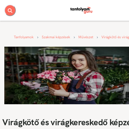
Tanfolyamok
Szakmai képzések
Művészet
Virágkötő és vir
Virágkötő és virágkereskedő képz