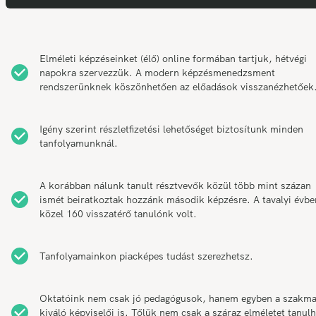
Elméleti képzéseinket (élő) online formában tartjuk, hétvégi
napokra szervezzük. A modern képzésmenedzsment
rendszerünknek köszönhetően az előadások visszanézhetőek
Igény szerint részletfizetési lehetőséget biztosítunk minden
tanfolyamunknál.
A korábban nálunk tanult résztvevők közül több mint százan
ismét beiratkoztak hozzánk második képzésre. A tavalyi évbe
közel 160 visszatérő tanulónk volt.
Tanfolyamainkon piacképes tudást szerezhetsz.
Oktatóink nem csak jó pedagógusok, hanem egyben a szakm
kiváló képviselői is. Tőlük nem csak a száraz elméletet tanul