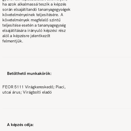
ha azok alkalmassá teszik a képzés
során elsajátítandó tananyagegységek
követelményeinek teljesítésére. A
követelmények megfelelő szintű
teljesítése esetén a tananyagegység
elsajátítására irányuló képzési rész
alól a képzésre jelentkezőt
felmentjük.
Betölthető munkakörök:
FEOR 5111 Virágkereskedő; Piaci,
utcai árus; Virágbolti eladó
A képzés célja: