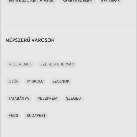
EGYÉB SZOLGÁLTATÁSOK
KERESKEDELEM
ÉPÍTŐIPAR
NÉPSZERŰ VÁROSOK
KECSKEMÉT
SZÉKESFEHÉRVÁR
GYŐR
MISKOLC
SZOLNOK
TATABÁNYA
VESZPRÉM
SZEGED
PÉCS
BUDAPEST