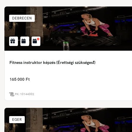
DEBRECEN
Fitness instruktor képzés (Érettségi szükséges❗)
165 000 Ft
PK:
10144002
EGER