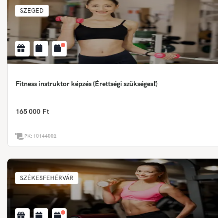
SZEGED
Fitness instruktor képzés (Érettségi szükséges❗)
165 000 Ft
PK:
10144002
SZÉKESFEHÉRVÁR