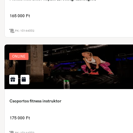
165 000 Ft
PK:
10144002
ONLINE
Csoportos fitness instruktor
175 000 Ft
PK:
10144003