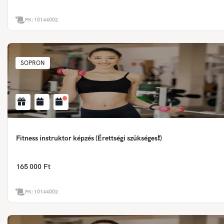
PK:
10144002
SOPRON
Fitness instruktor képzés (Érettségi szükséges❗)
165 000 Ft
PK:
10144002