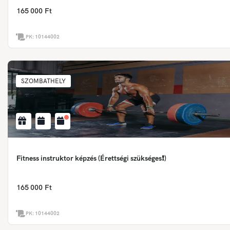
165 000 Ft
PK:
10144002
SZOMBATHELY
Fitness instruktor képzés (Érettségi szükséges❗)
165 000 Ft
PK:
10144002