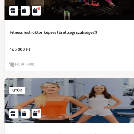
Fitness instruktor képzés (Érettségi szükséges❗)
165 000 Ft
PK:
10144002
GYŐR