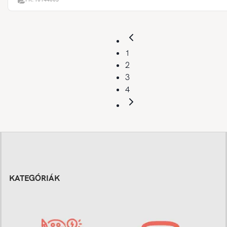
1
2
3
4
KATEGÓRIÁK