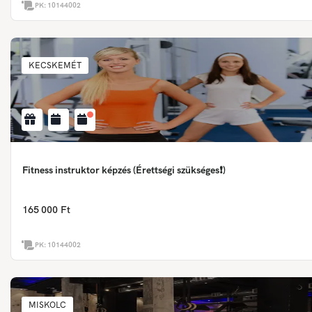
PK:
10144002
KECSKEMÉT
Fitness instruktor képzés (Érettségi szükséges❗)
165 000 Ft
PK:
10144002
MISKOLC