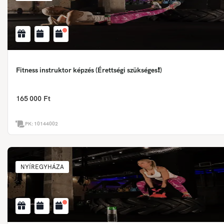
Fitness instruktor képzés (Érettségi szükséges❗)
165 000 Ft
PK:
10144002
NYÍREGYHÁZA