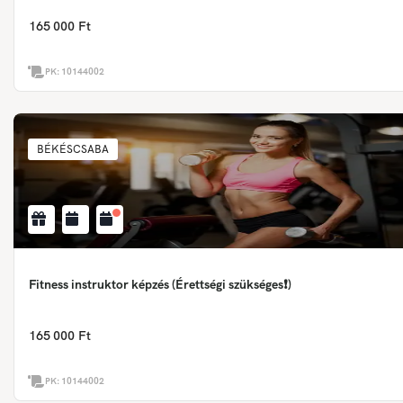
165 000 Ft
PK:
10144002
BÉKÉSCSABA
Fitness instruktor képzés (Érettségi szükséges❗)
165 000 Ft
PK:
10144002