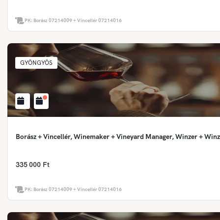
PK:
Borász 07214009 + Vincellér 07214016
GYÖNGYÖS
Borász + Vincellér, Winemaker + Vineyard Manager, Winzer + Winz
335 000 Ft
PK:
Borász 07214009 + Vincellér 07214016