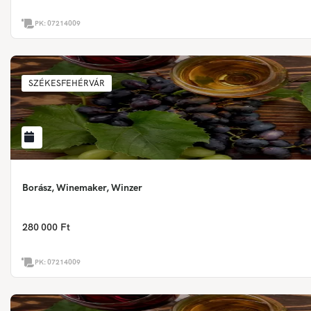
PK:
07214009
SZÉKESFEHÉRVÁR
Borász, Winemaker, Winzer
280 000 Ft
PK:
07214009