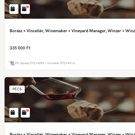
Borász + Vincellér, Winemaker + Vineyard Manager, Winzer + Winz
335 000 Ft
PK:
Borász 07214009 + Vincellér 07214016
PÉCS
Borász + Vincellér, Winemaker + Vineyard Manager, Winzer + Winz