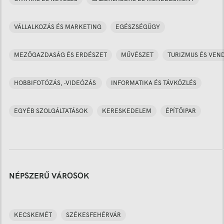
VÁLLALKOZÁS ÉS MARKETING
EGÉSZSÉGÜGY
MEZŐGAZDASÁG ÉS ERDÉSZET
MŰVÉSZET
TURIZMUS ÉS VEN
HOBBIFOTÓZÁS, -VIDEÓZÁS
INFORMATIKA ÉS TÁVKÖZLÉS
EGYÉB SZOLGÁLTATÁSOK
KERESKEDELEM
ÉPÍTŐIPAR
NÉPSZERŰ VÁROSOK
KECSKEMÉT
SZÉKESFEHÉRVÁR