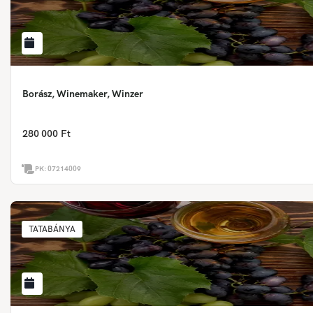
Borász, Winemaker, Winzer
280 000 Ft
PK:
07214009
TATABÁNYA