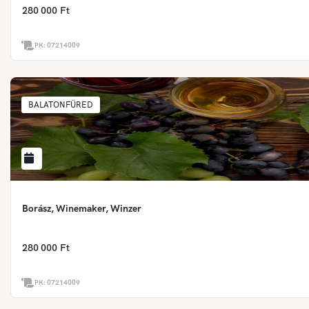
280 000 Ft
PK:
07214009
BALATONFÜRED
Borász, Winemaker, Winzer
280 000 Ft
PK:
07214009