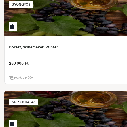
GYÖNGYÖS
Borász, Winemaker, Winzer
280 000 Ft
PK:
07214009
KISKUNHALAS