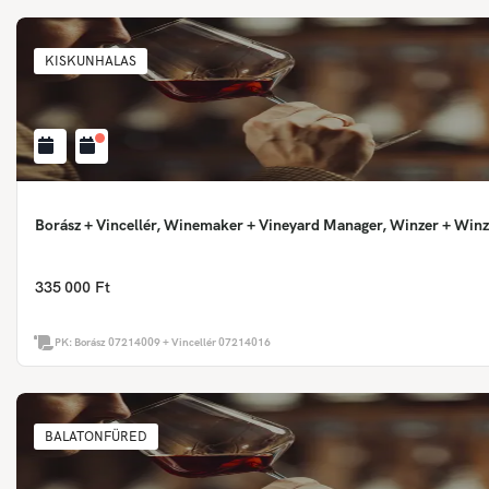
KISKUNHALAS
Borász + Vincellér, Winemaker + Vineyard Manager, Winzer + Winz
335 000 Ft
PK:
Borász 07214009 + Vincellér 07214016
BALATONFÜRED