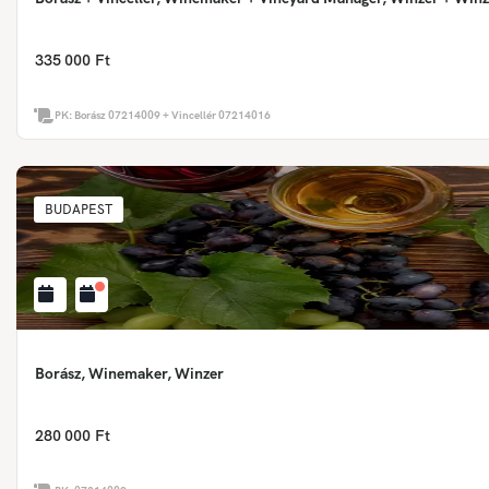
335 000 Ft
PK:
Borász 07214009 + Vincellér 07214016
BUDAPEST
Borász, Winemaker, Winzer
280 000 Ft