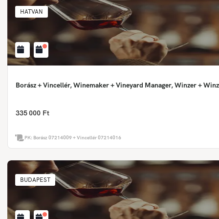
HATVAN
Borász + Vincellér, Winemaker + Vineyard Manager, Winzer + Winz
335 000 Ft
PK:
Borász 07214009 + Vincellér 07214016
BUDAPEST