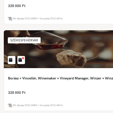
335 000 Ft
PK:
Borász 07214009 + Vincellér 07214016
SZÉKESFEHÉRVÁR
Borász + Vincellér, Winemaker + Vineyard Manager, Winzer + Winz
335 000 Ft
PK:
Borász 07214009 + Vincellér 07214016