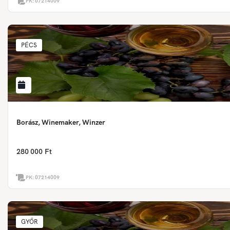
PK:
07214009
PÉCS
Borász, Winemaker, Winzer
280 000 Ft
PK:
07214009
GYŐR