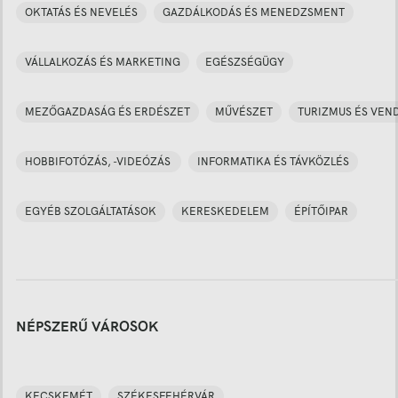
OKTATÁS ÉS NEVELÉS
GAZDÁLKODÁS ÉS MENEDZSMENT
VÁLLALKOZÁS ÉS MARKETING
EGÉSZSÉGÜGY
MEZŐGAZDASÁG ÉS ERDÉSZET
MŰVÉSZET
TURIZMUS ÉS VEN
HOBBIFOTÓZÁS, -VIDEÓZÁS
INFORMATIKA ÉS TÁVKÖZLÉS
EGYÉB SZOLGÁLTATÁSOK
KERESKEDELEM
ÉPÍTŐIPAR
NÉPSZERŰ VÁROSOK
KECSKEMÉT
SZÉKESFEHÉRVÁR