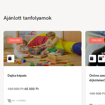
Ajánlott tanfolyamok
ONLINE
ONLINE
Dajka képzés
Online sze
díjköteles!
100 000 Ft
65 000 Ft
100 000 F
PK:
1193003