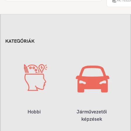
PK:
10323
KATEGÓRIÁK
Hobbi
Járművezetői
képzések