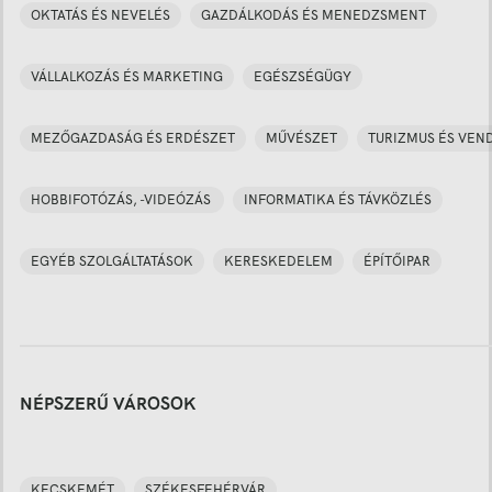
OKTATÁS ÉS NEVELÉS
GAZDÁLKODÁS ÉS MENEDZSMENT
VÁLLALKOZÁS ÉS MARKETING
EGÉSZSÉGÜGY
MEZŐGAZDASÁG ÉS ERDÉSZET
MŰVÉSZET
TURIZMUS ÉS VEN
HOBBIFOTÓZÁS, -VIDEÓZÁS
INFORMATIKA ÉS TÁVKÖZLÉS
EGYÉB SZOLGÁLTATÁSOK
KERESKEDELEM
ÉPÍTŐIPAR
NÉPSZERŰ VÁROSOK
KECSKEMÉT
SZÉKESFEHÉRVÁR