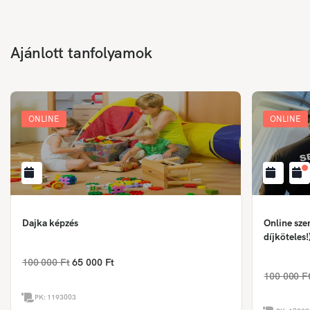
Ajánlott tanfolyamok
ONLINE
ONLINE
Dajka képzés
Online sze
díjköteles!
100 000 Ft
65 000 Ft
100 000 F
PK:
1193003