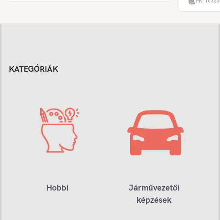
PK:
10323
KATEGÓRIÁK
Hobbi
Járművezetői
képzések