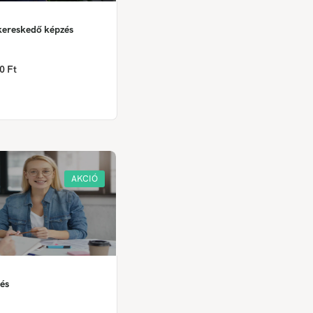
gkereskedő képzés
0 Ft
AKCIÓ
és