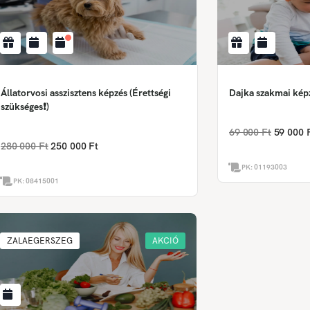
Állatorvosi asszisztens képzés (Érettségi
Dajka szakmai ké
szükséges❗)
69 000 Ft
59 000 
280 000 Ft
250 000 Ft
PK:
01193003
PK:
08415001
ZALAEGERSZEG
AKCIÓ