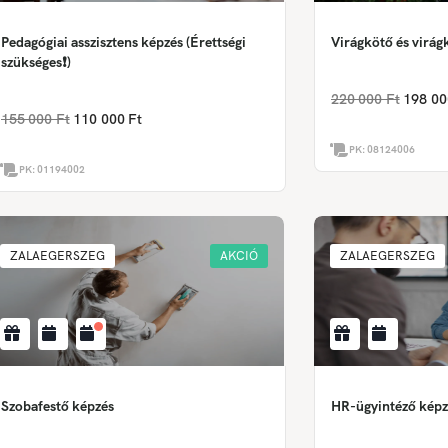
Pedagógiai asszisztens képzés (Érettségi
Virágkötő és virá
szükséges❗)
220 000 Ft
198 00
155 000 Ft
110 000 Ft
PK:
08124006
PK:
01194002
ZALAEGERSZEG
AKCIÓ
ZALAEGERSZEG
Szobafestő képzés
HR-ügyintéző képz