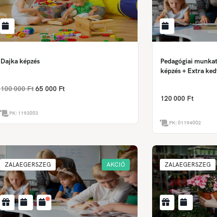
Dajka képzés
Pedagógiai munkatá
képzés + Extra ke
100 000 Ft
65 000 Ft
120 000 Ft
PK:
1193003
PK:
01194002
ZALAEGERSZEG
AKCIÓ
ZALAEGERSZEG