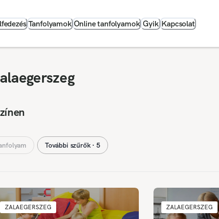
lfedezés
Tanfolyamok
Online tanfolyamok
Gyik
Kapcsolat
alaegerszeg
színen
anfolyam
További szűrők ∙ 5
ZALAEGERSZEG
ZALAEGERSZEG