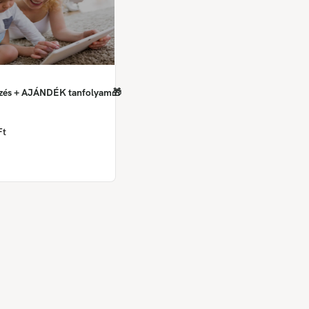
pzés + AJÁNDÉK tanfolyam🎁
Ft