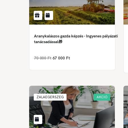
Aranykalászos gazda képzés - Ingyenes pályázati
tanácsadással🎁
70 000 Ft
67 000 Ft
ZALAEGERSZEG
AKCIÓ