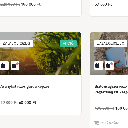
220 000 Ft
190 000 Ft
57 000 Ft
ZALAEGERSZEG
AKCIÓ
ZALAEGERSZEG
Aranykalászos gazda képzés
Biztonságszervező
végzettség szükség
69 000 Ft
60 000 Ft
170 000 Ft
100 00
PK:
10324029