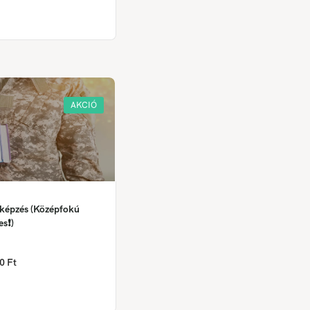
AKCIÓ
 képzés (Középfokú
es❗)
0 Ft