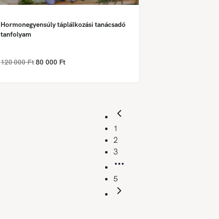
Hormonegyensúly táplálkozási tanácsadó
tanfolyam
120 000 Ft
80 000 Ft
1
2
3
5