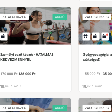
ZALAEGERSZEG
AKCIÓ
ZALAEGERSZEG
Személyi edző képzés - HATALMAS
Gyógypedagógiai as
KEDVEZMÉNNYEL
szükséges❗)
170 000 Ft
136 000 Ft
155 000 Ft
135 00
PK:
10144016
PK:
01194001
ZALAEGERSZEG
AKCIÓ
ZALAEGERSZEG