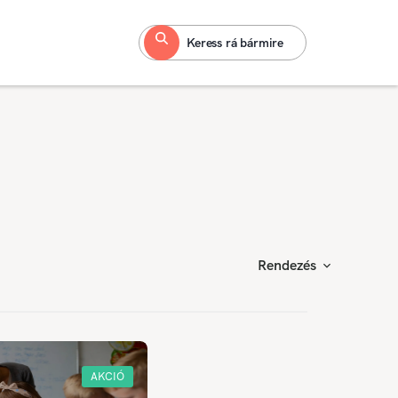
Keress rá bármire
Rendezés
AKCIÓ