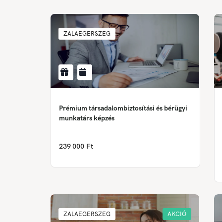
ZALAEGERSZEG
Prémium társadalombiztosítási és bérügyi
munkatárs képzés
239 000 Ft
ZALAEGERSZEG
AKCIÓ