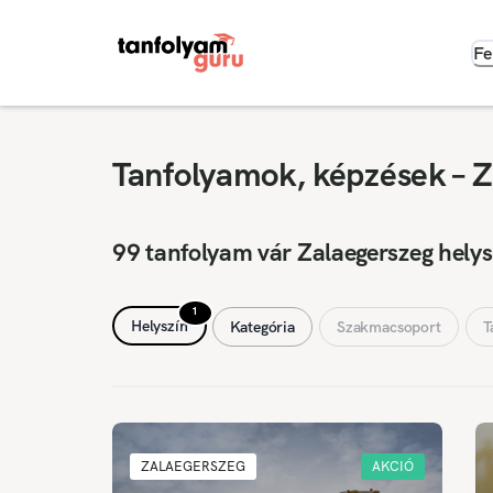
Fe
Tanfolyamok, képzések – Z
99 tanfolyam vár Zalaegerszeg hely
1
Helyszín
Kategória
Szakmacsoport
T
ZALAEGERSZEG
AKCIÓ