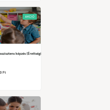
AKCIÓ
szisztens képzés (Érettségi
0 Ft