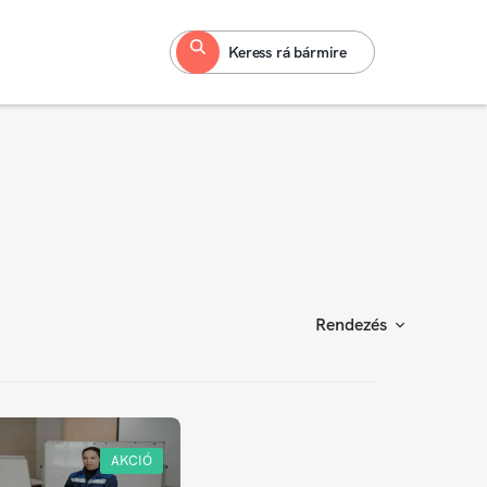
Keress rá bármire
Rendezés
AKCIÓ