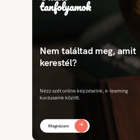
tanfolyamok
Nem találtad meg, amit
kerestél?
Nézz szét online képzéseink, e-learning
kurzusaink között.
Megnézem