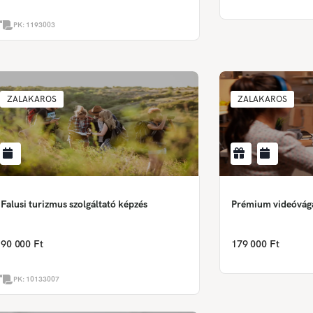
PK:
1193003
ZALAKAROS
ZALAKAROS
Falusi turizmus szolgáltató képzés
Prémium videóvágás
90 000 Ft
179 000 Ft
PK:
10133007