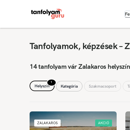
Fe
Tanfolyamok, képzések – Z
14 tanfolyam vár Zalakaros helyszí
1
Helyszín
Kategória
Szakmacsoport
T
ZALAKAROS
AKCIÓ