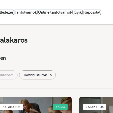
lfedezés
Tanfolyamok
Online tanfolyamok
Gyik
Kapcsolat
alakaros
nen
anfolyam
További szűrők ∙ 5
ZALAKAROS
AKCIÓ
ZALAKAROS