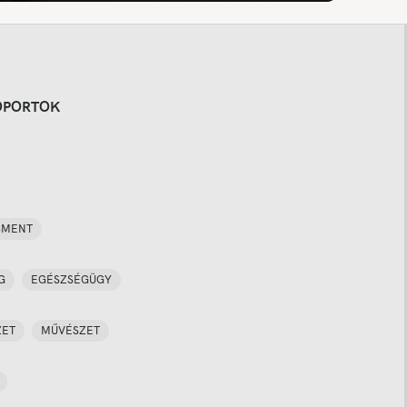
OPORTOK
SMENT
G
EGÉSZSÉGÜGY
ZET
MŰVÉSZET