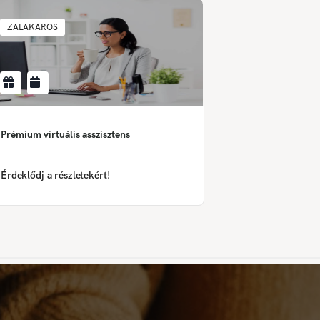
ZALAKAROS
Prémium virtuális asszisztens
Érdeklődj a részletekért!