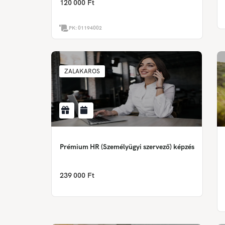
120 000 Ft
PK:
01194002
ZALAKAROS
Prémium HR (Személyügyi szervező) képzés
239 000 Ft