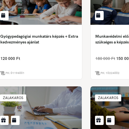
Gyógypedagógiai munkatárs képzés + Extra
Munkavédelmi előa
kedvezményes ajánlat
szükséges a képzé
120 000 Ft
180 000 Ft
150 00
PK:
01194001
PK:
10224002
ZALAKAROS
ZALAKAROS