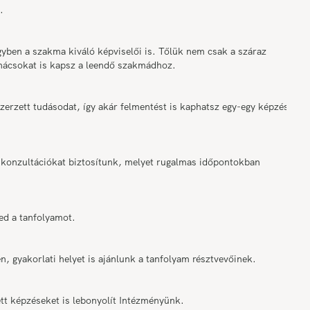
.
ben a szakma kiváló képviselői is. Tőlük nem csak a száraz
anácsokat is kapsz a leendő szakmádhoz.
rzett tudásodat, így akár felmentést is kaphatsz egy-egy képzési
onzultációkat biztosítunk, melyet rugalmas időpontokban
ed a tanfolyamot.
n, gyakorlati helyet is ajánlunk a tanfolyam résztvevőinek.
tt képzéseket is lebonyolít Intézményünk.