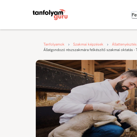
Fe
Tanfolyamok
Szakmai képzések
Állattenyésztés
Állatgondozó részszakmára felkészítő szakmai oktatás - 