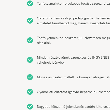
Tanfolyamainkon piacképes tudást szerezhetsz
Oktatóink nem csak jó pedagógusok, hanem egy
elméletet tanulhatod meg, hanem gyakorlati t
Tanfolyamainkon beszámítjuk előzetesen megsze
rész alól.
Minden résztvevőnek személyes és INGYENES k
vehetnek igénybe.
Munka és család mellett is könnyen elvégezhet
Gyakorlati oktatást igénylő képzéseink esetébe
Nagyobb létszámú jelentkezés esetén kihelyeze