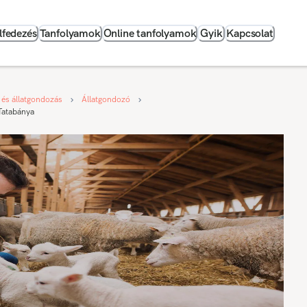
lfedezés
Tanfolyamok
Online tanfolyamok
Gyik
Kapcsolat
 és állatgondozás
Állatgondozó
Tatabánya