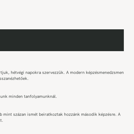
tartjuk, hétvégi napokra szervezzük. A modern képzésmenedzsment
sszanézhetőek.
osítunk minden tanfolyamunknál.
bb mint százan ismét beiratkoztak hozzánk második képzésre. A
t.