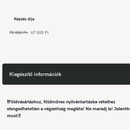
Képzés díja
70 000 Ft
67 000 Ft
Kiegészítő információk
❗Földvásárláshoz, földműves nyilvántartásba vételhez
elengedhetetlen a végzettség megléte! Ne maradj le! Jelentk
most!❗