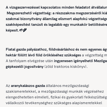
A vizsgaszervezéssel kapcsolatos minden feladatot átvállalu
Megszerezhető végzettség: a részszakma megszerzéséről kiál
szakmai bizonyítvány államilag elismert alapfokú végzettség
szakképesítést tanúsít és legalább egy munkakör betöltésér
képesít.🌱🌾
Fiatal gazda pályázathoz, földvásárláshoz és nem egyenes ág
hektár fölött lévő föld örökléséhez szükséges
a végzettség m
A tanfolyam elvégzése után
ingyenesen igényelhető Mezőga
gépkezelői jogosítvány
(zöld traktoros kiskönyv).
Az
aranykalászos gazda
általános mezőgazdasági
szakismeretekkel, a mezőgazdasági munkák végzéséhez
elengedhetetlen elméleti, fizikai és gyakorlati felkészültség
vállalkozói tevékenységhez szükséges alapismeretekkel