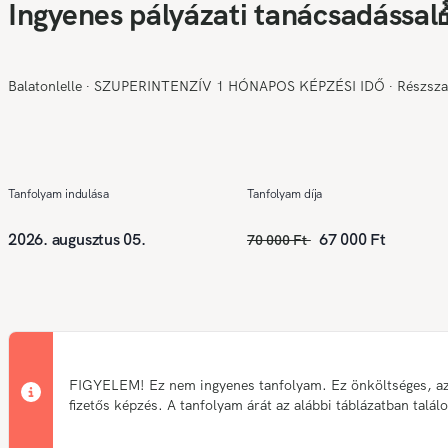
Ingyenes pályázati tanácsadással
Balatonlelle
∙
SZUPERINTENZÍV 1 HÓNAPOS KÉPZÉSI IDŐ
∙
Részsz
Tanfolyam indulása
Tanfolyam díja
2026. augusztus 05.
67 000 Ft
70 000 Ft
FIGYELEM! Ez nem ingyenes tanfolyam. Ez önköltséges, a
fizetős képzés. A tanfolyam árát az alábbi táblázatban talál