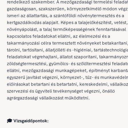
rendelkező szakember. A mezőgazdasági termelési felada
gazdaságosan, szakszerűen, környezetkímélő módon végz
ismeri az állattartás, a szántóföldi növénytermesztés és a
kertgazdálkodás alapjait. Képes a talajelőkészítést, vetést,
növényápolást, a talaj termőképességének fenntartásával
kapcsolatos feladatokat ellátni, az élelmezési és a
takarmányozási célra termesztett növényeket betakarítani
tárolni, tartósítani, állatjólléti és -higiéniai, tartástechnológi
feladatokat végrehajtani, állatot szaporítani, takarmányozn
zöldségtermesztési, gyümölcs- és szőlőtermesztési feladat
ellátni, mezőgazdasági munkagépeket, építményt karbanta
egyszerű javítást végezni, környezet-, tűz- és munkavédel
előírásokat betartani és betartatni, kereskedelmi, vállalkoz
szervezési és ügyviteli tevékenységet végezni, önálló
agrárgazdasági vállalkozást működtetni.
🎓 Vizsgaidőpontok: