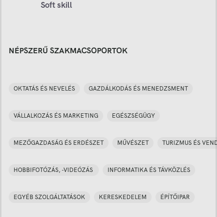
Soft skill
NÉPSZERŰ SZAKMACSOPORTOK
OKTATÁS ÉS NEVELÉS
GAZDÁLKODÁS ÉS MENEDZSMENT
VÁLLALKOZÁS ÉS MARKETING
EGÉSZSÉGÜGY
MEZŐGAZDASÁG ÉS ERDÉSZET
MŰVÉSZET
TURIZMUS ÉS VEN
HOBBIFOTÓZÁS, -VIDEÓZÁS
INFORMATIKA ÉS TÁVKÖZLÉS
EGYÉB SZOLGÁLTATÁSOK
KERESKEDELEM
ÉPÍTŐIPAR